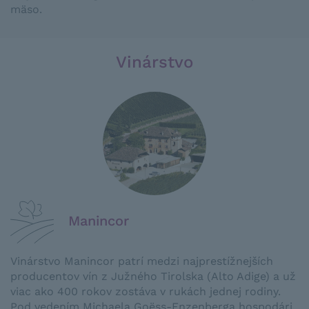
mäso
.
Vinárstvo
Manincor
Vinárstvo Manincor patrí medzi najprestížnejších
producentov vín z Južného Tirolska (Alto Adige) a už
viac ako 400 rokov zostáva v rukách jednej rodiny.
Pod vedením Michaela Goëss-Enzenberga hospodári