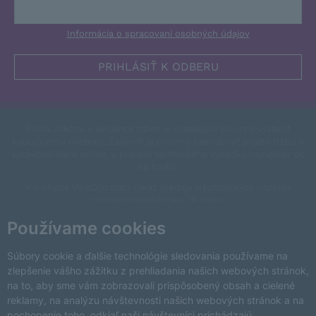
Informácia o spracovaní osobných údajov
Podľa zákona o evidencii tržieb je predávjúci povinný vystaviť
kupujúcemu účtenku. Zároveň je povinný zaevidovať prijatú tržbu v
správcovi dane online, v prípade technického výpadku najneskôr do
48 hodín.
V e-shope VinoDoc platí zákaz predaja alkoholických nápojov
osobám mladším ako 18 rokov.
This site is protected by reCAPTCHA and the Google
Privacy Policy
Používame cookies
and
Terms of Service
apply.
Zmeniť nastavenia cookies
Súbory cookie a ďalšie technológie sledovania používame na
zlepšenie vášho zážitku z prehliadania našich webových stránok,
na to, aby sme vám zobrazovali prispôsobený obsah a cielené
reklamy, na analýzu návštevnosti našich webových stránok a na
pochopenie toho, odkiaľ naši návštevníci prichádzajú.