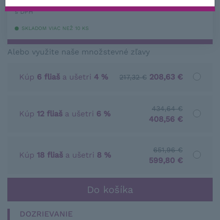
−
+
s DPH
SKLADOM VIAC NEŽ 10 KS
Alebo využite naše množstevné zľavy
Kúp
6 fliaš
a ušetri
4 %
208,63 €
217,32 €
434,64 €
Kúp
12 fliaš
a ušetri
6 %
408,56 €
651,96 €
Kúp
18 fliaš
a ušetri
8 %
599,80 €
DOZRIEVANIE