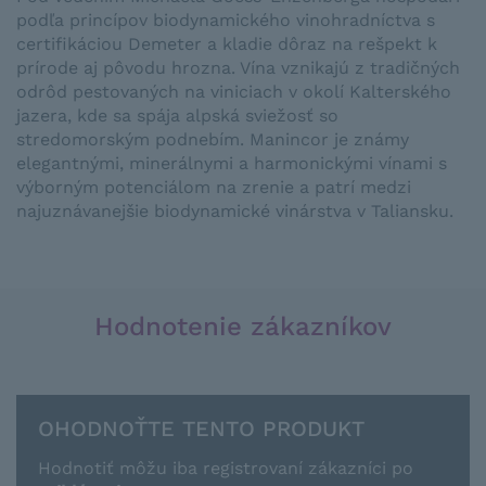
podľa princípov biodynamického vinohradníctva s
certifikáciou Demeter a kladie dôraz na rešpekt k
prírode aj pôvodu hrozna. Vína vznikajú z tradičných
odrôd pestovaných na viniciach v okolí Kalterského
jazera, kde sa spája alpská sviežosť so
stredomorským podnebím. Manincor je známy
elegantnými, minerálnymi a harmonickými vínami s
výborným potenciálom na zrenie a patrí medzi
najuznávanejšie biodynamické vinárstva v Taliansku.
Hodnotenie zákazníkov
OHODNOŤTE TENTO PRODUKT
Hodnotiť môžu iba registrovaní zákazníci po