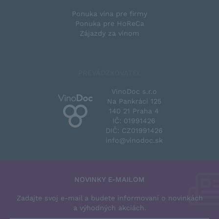
Ponuka vína pre firmy
Ponuka pre HoReCa
Zájazdy za vínom
PREVÁDZKOVATEĽ
VinoDoc s.r.o
Na Pankráci 125
140 21 Praha 4
IČ: 01991426
DIČ: CZ01991426
info@vinodoc.sk
NOVINKY E-MAILOM
Zadajte svoj e-mail a budete informovaní o novinkách
a výhodných akciách.