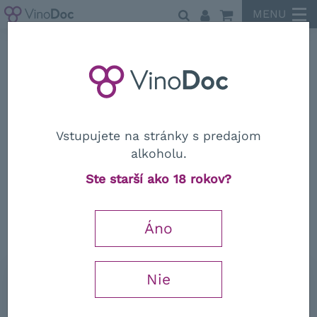
MENU
Manincor
Vstupujete na stránky s predajom
alkoholu.
Manincor
Ste starší ako 18 rokov?
Vigneti delle Dolomiti Rosso
"Cassiano" IGT 2020
Áno
Falstaff
92 / 100
Nie
0,75 l
36,22
€