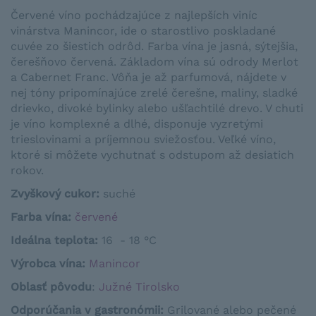
Červené víno pochádzajúce z najlepších viníc
vinárstva Manincor, ide o starostlivo poskladané
cuvée zo šiestich odrôd. Farba vína je jasná, sýtejšia,
čerešňovo červená. Základom vína sú odrody Merlot
a Cabernet Franc. Vôňa je až parfumová, nájdete v
nej tóny pripomínajúce zrelé čerešne, maliny, sladké
drievko, divoké bylinky alebo ušľachtilé drevo. V chuti
je víno komplexné a dlhé, disponuje vyzretými
trieslovinami a príjemnou sviežosťou. Veľké víno,
ktoré si môžete vychutnať s odstupom až desiatich
rokov.
Zvyškový cukor:
suché
Farba vína:
červené
Ideálna teplota
:
16 - 18 °C
Výrobca vína:
Manincor
Oblasť pôvodu
:
Južné Tirolsko
Odporúčania v gastronómii
:
Grilované
alebo pečené