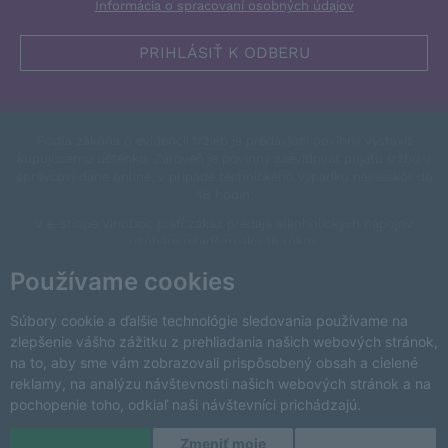
Informácia o spracovaní osobných údajov
Podľa zákona o evidencii tržieb je predávjúci povinný vystaviť
kupujúcemu účtenku. Zároveň je povinný zaevidovať prijatú tržbu v
správcovi dane online, v prípade technického výpadku najneskôr do
48 hodín.
V e-shope VinoDoc platí zákaz predaja alkoholických nápojov
osobám mladším ako 18 rokov.
This site is protected by reCAPTCHA and the Google
Privacy Policy
Používame cookies
and
Terms of Service
apply.
Zmeniť nastavenia cookies
Súbory cookie a ďalšie technológie sledovania používame na
zlepšenie vášho zážitku z prehliadania našich webových stránok,
na to, aby sme vám zobrazovali prispôsobený obsah a cielené
reklamy, na analýzu návštevnosti našich webových stránok a na
pochopenie toho, odkiaľ naši návštevníci prichádzajú.
Zmeniť moje
Copyright © 2026 VinoDoc s.r.o. Všetky práva vyhradené.