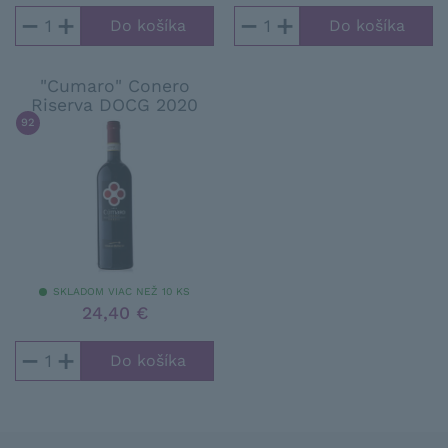
−
+
−
+
"Cumaro" Conero
Riserva DOCG 2020
92
/ 100
JAMES SUCKLING
SKLADOM VIAC NEŽ 10 KS
24,40 €
−
+