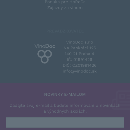
Ponuka pre HoReCa
Zájazdy za vínom
PREVÁDZKOVATEĽ
VinoDoc s.r.o
Na Pankráci 125
140 21 Praha 4
IČ: 01991426
DIČ: CZ01991426
info@vinodoc.sk
NOVINKY E-MAILOM
Zadajte svoj e-mail a budete informovaní o novinkách
a výhodných akciách.