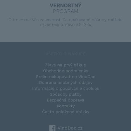
VERNOSTNÝ
PROGRAM
Odmeníme Vás za vernosť. Za opakované nákupy môžete
získať trvalú zľavu až 12 %.
VŠETKO O NÁKUPE
Zľava na prvý nákup
Obchodné podmienky
Prečo nakupovať na VinoDoc
Ochrana osobných údajov
Informácie o používanie cookies
Spôsoby platby
Bezpečná doprava
Kontakty
Často položené otázky
VinoDoc.cz