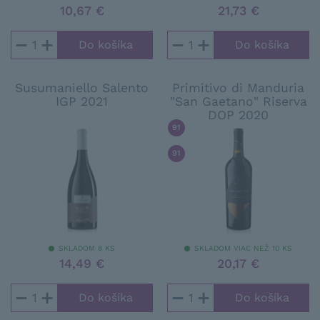
10,67 €
21,73 €
−
+
−
+
Susumaniello Salento
Primitivo di Manduria
IGP 2021
"San Gaetano" Riserva
DOP 2020
91
/ 100
FALSTAFF
91
/ 100
5STARSWINES - VINITAL
SKLADOM 8 KS
SKLADOM VIAC NEŽ 10 KS
14,49 €
20,17 €
−
+
−
+