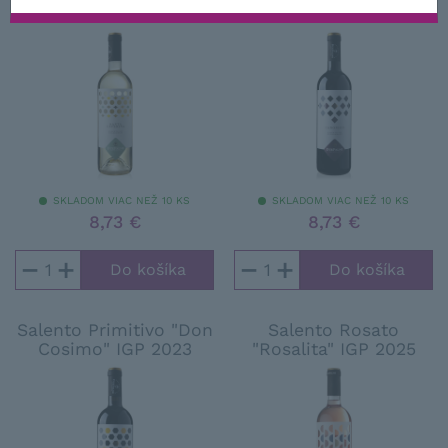
2024
SKLADOM VIAC NEŽ 10 KS
SKLADOM VIAC NEŽ 10 KS
8,73 €
8,73 €
−
+
−
+
Salento Primitivo "Don
Salento Rosato
Cosimo" IGP 2023
"Rosalita" IGP 2025