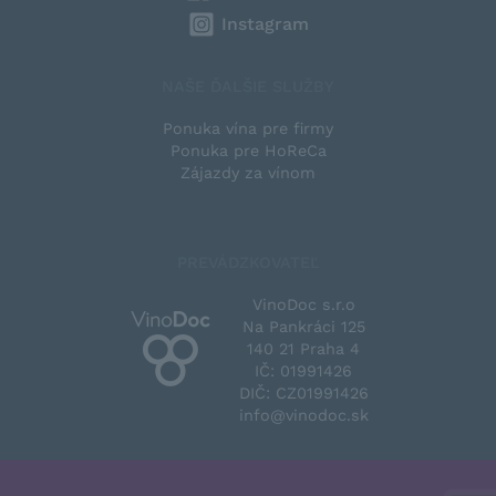
Instagram
NAŠE ĎALŠIE SLUŽBY
Ponuka vína pre firmy
Ponuka pre HoReCa
Zájazdy za vínom
PREVÁDZKOVATEĽ
VinoDoc s.r.o
Na Pankráci 125
140 21 Praha 4
IČ: 01991426
DIČ: CZ01991426
info@vinodoc.sk