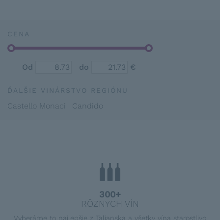
CENA
Od
do
€
ĎALŠIE VINÁRSTVO REGIÓNU
Castello Monaci
Candido
300+
RÔZNYCH VÍN
Vyberáme to najlepšie z Talianska a všetky vína starostlivo