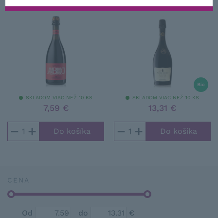
(Dolce). Ak teda chcete víno s vyšším zvyškovým cukrom,
amabile
pozrite sa po vínach označených ako Semisecco, Amabile
alebo Dolce. Vína sú vo farbe od svetlo rubínovej až po
tmavo fialovú, veľmi často disponujú prenikavou vôňou
čučoriedok, čerešní, červených ríbezlí alebo fialiek.
Secco (do 15 g / l zvyškového cukru)
Semisecco (do 30 g / l zvyškového cukru)
Amabile (okolo 40-50 g / l zvyškového cukru)
Dolce (nad 50 g / l zvyškového cukru)
SKLADOM VIAC NEŽ 10 KS
SKLADOM VIAC NEŽ 10 KS
7,59 €
13,31 €
−
+
−
+
CENA
Od
do
€