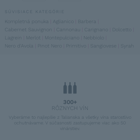
SÚVISIACE KATEGÓRIE
Kompletná ponuka
Aglianico
Barbera
Cabernet Sauvignon
Cannonau
Carignano
Dolcetto
Lagrein
Merlot
Montepulciano
Nebbiolo
Nero d'Avola
Pinot Nero
Primitivo
Sangiovese
Syrah
300+
RÔZNYCH VÍN
Vyberáme to najlepšie z Talianska a všetky vína starostlivo
ochutnávame. V súčasnosti zastupujeme viac ako 50
vinárstiev.