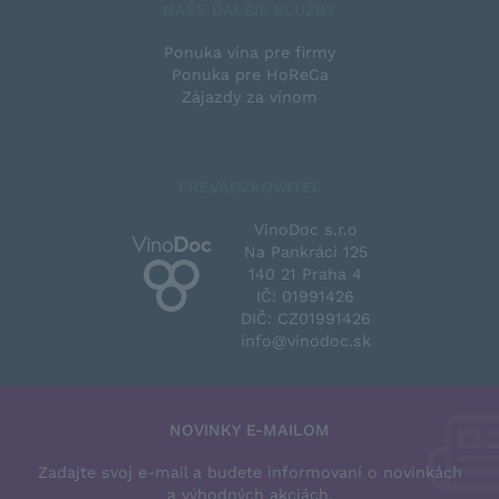
NAŠE ĎALŠIE SLUŽBY
Ponuka vína pre firmy
Ponuka pre HoReCa
Zájazdy za vínom
PREVÁDZKOVATEĽ
VinoDoc s.r.o
Na Pankráci 125
140 21 Praha 4
IČ: 01991426
DIČ: CZ01991426
info@vinodoc.sk
NOVINKY E-MAILOM
Zadajte svoj e-mail a budete informovaní o novinkách
a výhodných akciách.