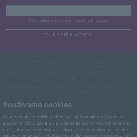
Informácia o spracovaní osobných údajov
Podľa zákona o evidencii tržieb je predávjúci povinný vystaviť
kupujúcemu účtenku. Zároveň je povinný zaevidovať prijatú tržbu v
správcovi dane online, v prípade technického výpadku najneskôr do
48 hodín.
V e-shope VinoDoc platí zákaz predaja alkoholických nápojov
osobám mladším ako 18 rokov.
This site is protected by reCAPTCHA and the Google
Privacy Policy
Používame cookies
and
Terms of Service
apply.
Zmeniť nastavenia cookies
Súbory cookie a ďalšie technológie sledovania používame na
zlepšenie vášho zážitku z prehliadania našich webových stránok,
na to, aby sme vám zobrazovali prispôsobený obsah a cielené
reklamy, na analýzu návštevnosti našich webových stránok a na