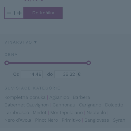
−
+
VINÁRSTVO
CENA
Od
do
€
SÚVISIACE KATEGÓRIE
Kompletná ponuka
Aglianico
Barbera
Cabernet Sauvignon
Cannonau
Carignano
Dolcetto
Lambrusco
Merlot
Montepulciano
Nebbiolo
Nero d'Avola
Pinot Nero
Primitivo
Sangiovese
Syrah