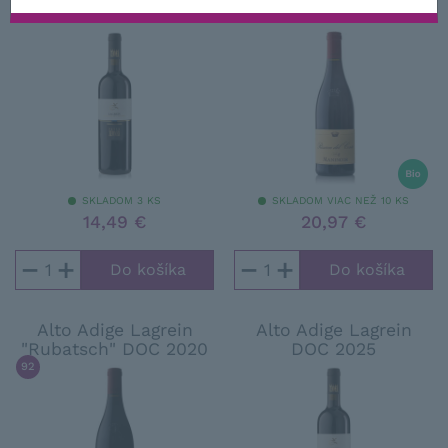
Conte" IGT 2021
(Syn .: Lagarina, L. Trentino, L. Dunkel, L. Scur, L. Kretzer
...)
SKLADOM 3 KS
SKLADOM VIAC NEŽ 10 KS
14,49 €
20,97 €
−
+
−
+
Alto Adige Lagrein
Alto Adige Lagrein
"Rubatsch" DOC 2020
DOC 2025
92
/ 100
FALSTAFF