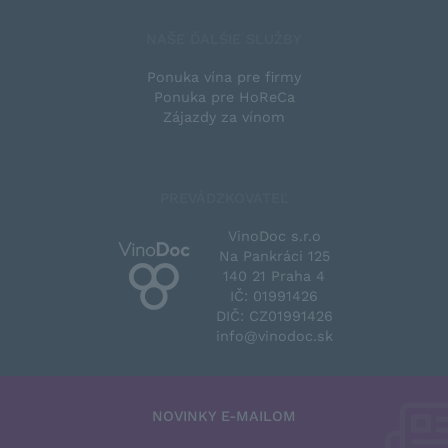
NAŠE ĎALŠIE SLUŽBY
Ponuka vína pre firmy
Ponuka pre HoReCa
Zájazdy za vínom
PREVÁDZKOVATEĽ
VinoDoc s.r.o
Na Pankráci 125
140 21 Praha 4
IČ: 01991426
DIČ: CZ01991426
info@vinodoc.sk
NOVINKY E-MAILOM