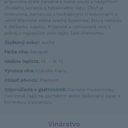
pripomína zrelé čerešne a lesné plody s nádychom
divokého korenia a tabakového listu. Chuť je
intenzívna, zamatová s hodvábnymi trieslovinami a
veľmi šťavnatá vďaka sviežej kyselinke, ktorá nabáda
k ďalšiemu napitiu. Príjemné a rafinované víno z
jednej z najlepších viníc tejto časti Piemontu.
Zvyškový cukor:
suché
Farba vína:
červené
Ideálna teplota:
14 - 16 °C
Výrobca vína:
Claudio Alario
Oblasť pôvodu
:
Piemont
Odporúčania v gastronómii
:
Danielie medailóniky,
zverinové ragú na portskom alebo špikovaný zajac s
borievkou s polentou.
Vinárstvo