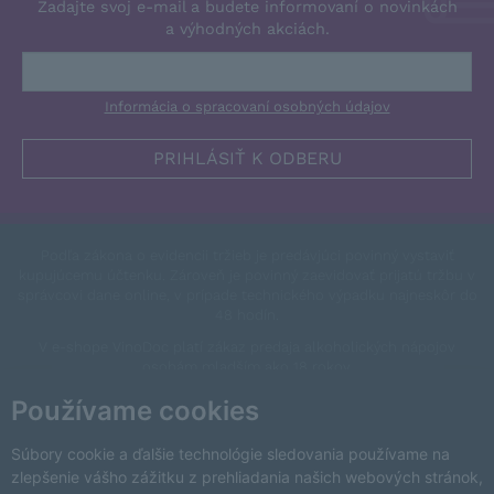
Zadajte svoj e-mail a budete informovaní o novinkách
a výhodných akciách.
Informácia o spracovaní osobných údajov
Podľa zákona o evidencii tržieb je predávjúci povinný vystaviť
kupujúcemu účtenku. Zároveň je povinný zaevidovať prijatú tržbu v
správcovi dane online, v prípade technického výpadku najneskôr do
48 hodín.
V e-shope VinoDoc platí zákaz predaja alkoholických nápojov
osobám mladším ako 18 rokov.
This site is protected by reCAPTCHA and the Google
Privacy Policy
Používame cookies
and
Terms of Service
apply.
Zmeniť nastavenia cookies
Súbory cookie a ďalšie technológie sledovania používame na
zlepšenie vášho zážitku z prehliadania našich webových stránok,