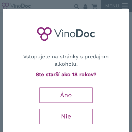
MENU
Claudio Alario
Vstupujete na stránky s predajom
alkoholu.
Claudio Alario
Ste starší ako 18 rokov?
Dolcetto di Diano d'Alba Superiore
"Sori Pradurent DOCG 2023
Áno
0,75 l
Nie
15,97
€
−
+