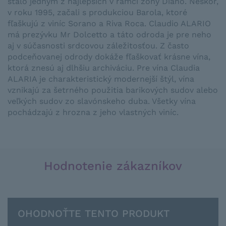
stalo jedným z najlepších v rámci zóny Diano. Neskôr,
v roku 1995, začali s produkciou Barola, ktoré
fľaškujú z viníc Sorano a Riva Roca. Claudio ALARIO
má prezývku Mr Dolcetto a táto odroda je pre neho
aj v súčasnosti srdcovou záležitosťou. Z často
podceňovanej odrody dokáže fľaškovať krásne vína,
ktorá znesú aj dlhšiu archiváciu. Pre vína Claudia
ALARIA je charakteristický modernejší štýl, vína
vznikajú za šetrného použitia barikových sudov alebo
veľkých sudov zo slavónskeho duba. Všetky vína
pochádzajú z hrozna z jeho vlastných viníc.
Hodnotenie zákazníkov
OHODNOŤTE TENTO PRODUKT