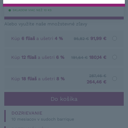
s DPH
SKLADOM VIAC NEŽ 10 KS
Alebo využite naše množstevné zľavy
Kúp
6 fliaš
a ušetri
4 %
91,99 €
95,82 €
Kúp
12 fliaš
a ušetri
6 %
180,14 €
191,64 €
287,46 €
Kúp
18 fliaš
a ušetri
8 %
264,46 €
DOZRIEVANIE
10 mesiacov v sudoch barrique