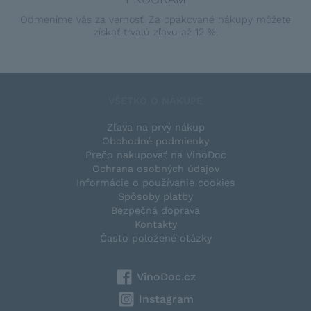
Odmeníme Vás za vernosť. Za opakované nákupy môžete
získať trvalú zľavu až 12 %.
VŠETKO O NÁKUPE
Zľava na prvý nákup
Obchodné podmienky
Prečo nakupovať na VinoDoc
Ochrana osobných údajov
Informácie o používanie cookies
Spôsoby platby
Bezpečná doprava
Kontakty
Často položené otázky
VinoDoc.cz
Instagram