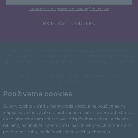
Informácia o spracovaní osobných údajov
Podľa zákona o evidencii tržieb je predávjúci povinný vystaviť
kupujúcemu účtenku. Zároveň je povinný zaevidovať prijatú tržbu v
správcovi dane online, v prípade technického výpadku najneskôr do
48 hodín.
V e-shope VinoDoc platí zákaz predaja alkoholických nápojov
osobám mladším ako 18 rokov.
This site is protected by reCAPTCHA and the Google
Privacy Policy
Používame cookies
and
Terms of Service
apply.
Zmeniť nastavenia cookies
Súbory cookie a ďalšie technológie sledovania používame na
zlepšenie vášho zážitku z prehliadania našich webových stránok,
na to, aby sme vám zobrazovali prispôsobený obsah a cielené
reklamy, na analýzu návštevnosti našich webových stránok a na
pochopenie toho, odkiaľ naši návštevníci prichádzajú.