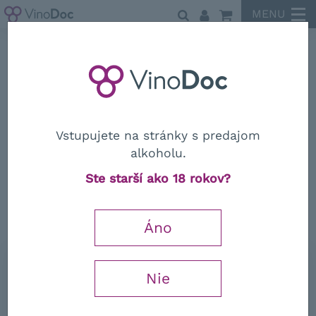
MENU
Peter Zemmer
Vstupujete na stránky s predajom
alkoholu.
Peter Zemmer
Ste starší ako 18 rokov?
Dárková krabička, Zemmer - na 3
lahev
Áno
Nie
5,68
€
−
+