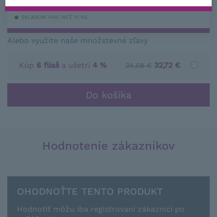
s DPH
SKLADOM VIAC NEŽ 10 KS
Alebo využite naše množstevné zľavy
Kúp
6 fliaš
a ušetri
4 %
32,72 €
34,08 €
Hodnotenie zákazníkov
OHODNOŤTE TENTO PRODUKT
Hodnotiť môžu iba registrovaní zákazníci po