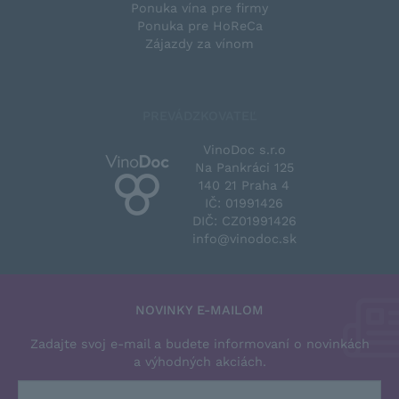
Ponuka vína pre firmy
Ponuka pre HoReCa
Zájazdy za vínom
PREVÁDZKOVATEĽ
VinoDoc s.r.o
Na Pankráci 125
140 21 Praha 4
IČ: 01991426
DIČ: CZ01991426
info@vinodoc.sk
NOVINKY E-MAILOM
Zadajte svoj e-mail a budete informovaní o novinkách
a výhodných akciách.