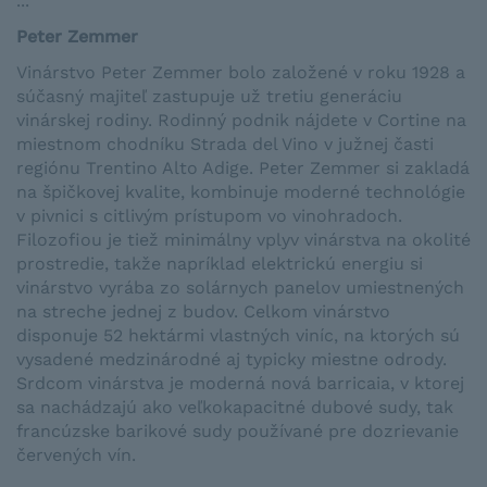
...
Peter Zemmer
Vinárstvo Peter Zemmer bolo založené v roku 1928 a
súčasný majiteľ zastupuje už tretiu generáciu
vinárskej rodiny. Rodinný podnik nájdete v Cortine na
miestnom chodníku Strada del Vino v južnej časti
regiónu Trentino Alto Adige. Peter Zemmer si zakladá
na špičkovej kvalite, kombinuje moderné technológie
v pivnici s citlivým prístupom vo vinohradoch.
Filozofiou je tiež minimálny vplyv vinárstva na okolité
prostredie, takže napríklad elektrickú energiu si
vinárstvo vyrába zo solárnych panelov umiestnených
na streche jednej z budov. Celkom vinárstvo
disponuje 52 hektármi vlastných viníc, na ktorých sú
vysadené medzinárodné aj typicky miestne odrody.
Srdcom vinárstva je moderná nová barricaia, v ktorej
sa nachádzajú ako veľkokapacitné dubové sudy, tak
francúzske barikové sudy používané pre dozrievanie
červených vín.