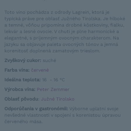
Toto víno pochádza z odrody Lagrein, ktorá je
typická práve pre oblasť Južného Tirolska. Je hlboké
a temné, vôňou pripomína drobné kôstkoviny, fialku,
lekvár a lesné ovocie. V chuti je plne harmonické a
elegantné, s príjemným ovocným charakterom. Na
jazyku sa objavuje paleta ovocných tónov a jemná
korenitosť doplnená zamatovým trieslom.
Zvyškový cukor:
suché
Farba vína:
červené
Ideálna teplota:
16 - 16 °C
Výrobca vína:
Peter Zemmer
Oblasť pôvodu
:
Južné Tirolsko
Odporúčania v gastronómii
:
Výborne uplatní
svoje
nevšedné
vlastnosti
v spojení
s
korenistou
úpravou
červeného
mäsa
.