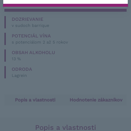
SKLADOM 3 KS
DOZRIEVANIE
v sudoch barrique
POTENCIÁL VÍNA
s potenciálom 2 až 5 rokov
OBSAH ALKOHOLU
13 %
ODRODA
Lagrein
Popis a vlastnosti
Hodnotenie zákazníkov
Popis a vlastnosti