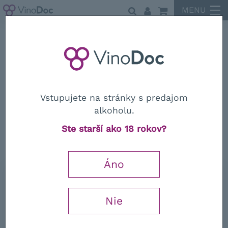
MENU
Peter Zemmer
Vstupujete na stránky s predajom
alkoholu.
Peter Zemmer
Ste starší ako 18 rokov?
Alto Adige Lagrein DOC 2024
Áno
0,75 l
14,49
€
Nie
−
+
s DPH