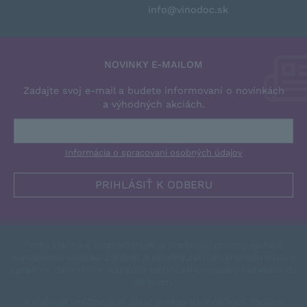
info@vinodoc.sk
NOVINKY E-MAILOM
Zadajte svoj e-mail a budete informovaní o novinkách
a výhodných akciách.
Informácia o spracovaní osobných údajov
Podľa zákona o evidencii tržieb je predávjúci povinný vystaviť
kupujúcemu účtenku. Zároveň je povinný zaevidovať prijatú tržbu v
správcovi dane online, v prípade technického výpadku najneskôr do
48 hodín.
V e-shope VinoDoc platí zákaz predaja alkoholických nápojov