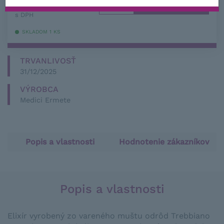
101,03
€
−
+
s DPH
SKLADOM 1 KS
TRVANLIVOSŤ
31/12/2025
VÝROBCA
Medici Ermete
Popis a vlastnosti
Hodnotenie zákazníkov
Popis a vlastnosti
Elixír
vyrobený zo
vareného
muštu
odrôd
Trebbiano