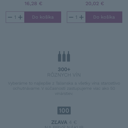
16,28 €
20,02 €
−
+
−
+
300+
RÔZNYCH VÍN
Vyberáme to najlepšie z Talianska a všetky vína starostlivo
ochutnávame. V súčasnosti zastupujeme viac ako 50
vinárstiev.
ZĽAVA
4 €
NA PRVÝ NÁKUP