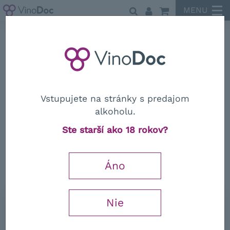
MENU
Olivové oleje a Balsamika
Vstupujete na stránky s predajom
alkoholu.
Olivové oleje a Balsamika
Ste starší ako 18 rokov?
Tradiční balzamikový ocot
"Strieborná etiketa" Reggio Emilia
Áno
DOP
Nie
0,1 l