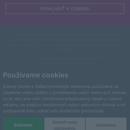
Podľa zákona o evidencii tržieb je predávjúci povinný vystaviť
kupujúcemu účtenku. Zároveň je povinný zaevidovať prijatú tržbu v
správcovi dane online, v prípade technického výpadku najneskôr do
48 hodín.
V e-shope VinoDoc platí zákaz predaja alkoholických nápojov
osobám mladším ako 18 rokov.
This site is protected by reCAPTCHA and the Google
Privacy Policy
Používame cookies
and
Terms of Service
apply.
Zmeniť nastavenia cookies
Súbory cookie a ďalšie technológie sledovania používame na
zlepšenie vášho zážitku z prehliadania našich webových stránok,
na to, aby sme vám zobrazovali prispôsobený obsah a cielené
reklamy, na analýzu návštevnosti našich webových stránok a na
pochopenie toho, odkiaľ naši návštevníci prichádzajú.
Zmeniť moje
Copyright © 2026 VinoDoc s.r.o. Všetky práva vyhradené.
Súhlasím
Odmietam
nastavenia