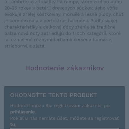
a
Lambrusco
z
lokality
La
rampy,
ktorý
zrel
po dobu
20-25
rokov
v batérii
drevených
súdkov
.
Jeho
vôňa
evokuje
zrelej
kôstkoviny
,
moruše
a
lesné
plody
,
chuť
je komplexná
a
v perfektnej
harmónii
.
Podľa svojej
charakteristiky
a
celkovej doby
zrenia
sa
tradičné
balzamová
octy
zatrieďujú
do troch
kategórií, ktoré
sú
označené
rôznymi farbami
:
červená
homárie
,
strieborná
a
zlatá
.
Hodnotenie zákazníkov
OHODNOŤTE TENTO PRODUKT
Hodnotiť môžu iba registrovaní zákazníci po
prihlásenie
.
Pokiaľ u nás nemáte účet, môžete sa registrovať
tu
.