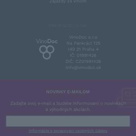
Zájazdy za vínom
PREVÁDZKOVATEĽ
VinoDoc s.r.o
Na Pankráci 125
140 21 Praha 4
IČ: 01991426
DIČ: CZ01991426
info@vinodoc.sk
NOVINKY E-MAILOM
Zadajte svoj e-mail a budete informovaní o novinkách
a výhodných akciách.
Informácia o spracovaní osobných údajov