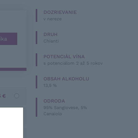
DOZRIEVANIE
v nereze
DRUH
Chianti
POTENCIÁL VÍNA
s potenciálom 2 až 5 rokov
OBSAH ALKOHOLU
13,5 %
5 €
ODRODA
95% Sangiovese, 5%
Canaiolo
3 €
5 €