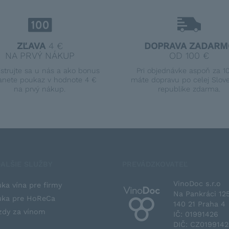
ZĽAVA
4 €
DOPRAVA ZADARM
NA PRVÝ NÁKUP
OD 100 €
istrujte sa u nás a ako bonus
Pri objednávke aspoň za 1
anete poukaz v hodnote 4 €
máte dopravu po celej Slov
na prvý nákup.
republike zdarma.
ALŠIE SLUŽBY
PREVÁDZKOVATEĽ
VinoDoc s.r.o
ka vína pre firmy
Na Pankráci 12
ka pre HoReCa
140 21 Praha 4
zdy za vínom
IČ: 01991426
DIČ: CZ019914