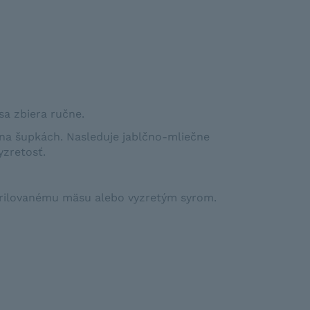
sa zbiera ručne.
na šupkách. Nasleduje jablčno-mliečne
yzretosť.
grilovanému mäsu alebo vyzretým syrom.