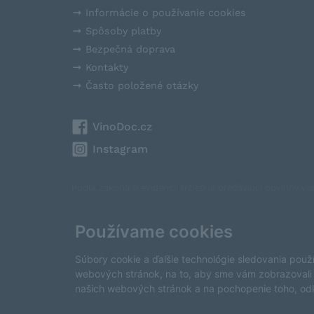
Informácie o používanie cookies
Spôsoby platby
Bezpečná doprava
Kontakty
Často položené otázky
VinoDoc.cz
Instagram
Podľa zákona o evidencii tržieb je predávjúci povinný v
tržbu v správcovi dane online, v prípade technického v
V e-shope VinoDoc platí zákaz predaja alkoholických n
Používame cookies
This site is protected by reCAPTCHA and the Google
Pri
Súbory cookie a ďalšie technológie sledovania použ
Zmeniť nastavenia cookies
webových stránok, na to, aby sme vám zobrazovali 
našich webových stránok a na pochopenie toho, odki
Copyright © 2026 VinoDoc s.r.o. Všetky práva vyhradené.