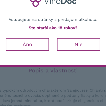
Vstupujete na stránky s predajom alkoholu.
Ste starší ako 18 rokov?
ti
Hod
Áno
Nie
Popis a vlastnosti
 s typickým odrodovým charakterom Sangiovese. Chianti s
veného lesného ovocia, doplnené o podtóny fialky a koreni
idáva jemná mineralita, ktorá podčiarkuje eleganciu a ch
huťovým prejavom.