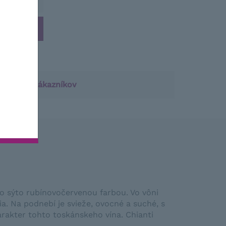
notenie zákazníkov
o sýto rubínovočervenou farbou. Vo vôni
a. Na podnebí je svieže, ovocné a suché, s
arakter tohto toskánskeho vína. Chianti