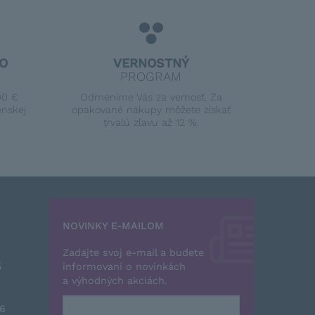
O
VERNOSTNÝ
PROGRAM
00 €
Odmeníme Vás za vernosť. Za
enskej
opakované nákupy môžete získať
trvalú zľavu až 12 %.
NOVINKY E-MAILOM
Zadajte svoj e-mail a budete
5
informovaní o novinkách
a výhodných akciách.
26