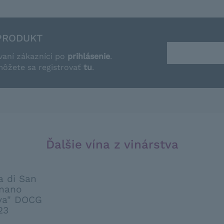
PRODUKT
vaní zákazníci po
prihlásenie
.
môžete sa registrovať
tu
.
Ďalšie vína z vinárstva
a di San
nano
va" DOCG
23