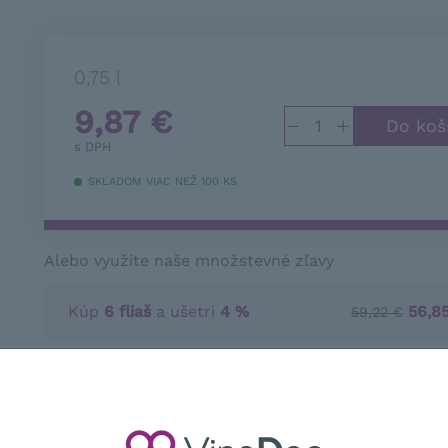
0,75 l
9,87
€
−
+
s DPH
SKLADOM VIAC NEŽ 100 KS
Alebo využite naše množstevné zľavy
Kúp
6 fliaš
a ušetri
4 %
56,8
59,22 €
Kúp
12 fliaš
a ušetri
6 %
111,3
118,44 €
Kúp
18 fliaš
a ušetri
8 %
163,4
177,66 €