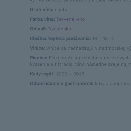
Druh vína:
suché
Farba vína:
červené víno
Oblasť:
Toskánsko
Ideálna teplota podávania:
16 – 18 °C
Vinice:
Vinice sa nachádzajú v nadmorskej výš
Pivnica:
Fermentácia prebieha v nerezových 
kvasenie a filtrácia. Víno následne zreje naj
Kedy vypiť:
2026 – 2028
Odporúčanie v gastronómii:
k tradičnej tal