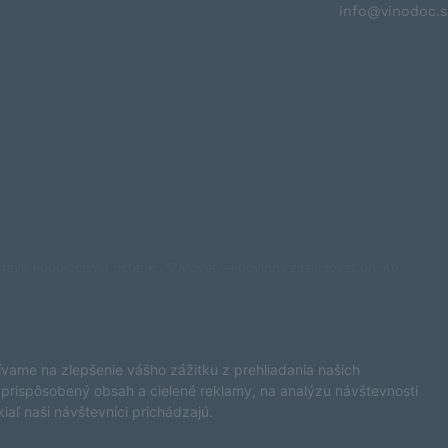
info@vinodoc.
ystaviť kupujúcemu účtenku. Zároveň je povinný zaevidovať prijatú
ýpadku najneskôr do 48 hodín.
ápojov osobám mladším ako 18 rokov.
vacy Policy
and
Terms of Service
apply.
ívame na zlepšenie vášho zážitku z prehliadania našich
prispôsobený obsah a cielené reklamy, na analýzu návštevnosti
aľ naši návštevníci prichádzajú.