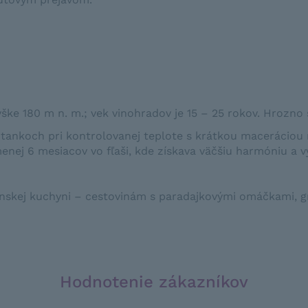
ke 180 m n. m.; vek vinohradov je 15 – 25 rokov. Hrozno 
tankoch pri kontrolovanej teplote s krátkou maceráciou 
menej 6 mesiacov vo fľaši, kde získava väčšiu harmóniu a v
ianskej kuchyni – cestovinám s paradajkovými omáčkami, 
Hodnotenie zákazníkov