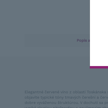
Popis a vlastnos
Elegantné červené víno z oblasti Toskánska
objavíte typické tóny tmavých čerešní a čer
dobre vyváženou štruktúrou. V dochuti sa pr
vyniká skvelou piteľnosťou a zaujímavým c