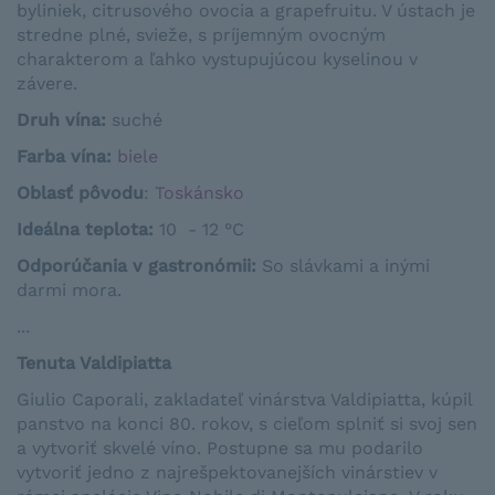
byliniek, citrusového ovocia a grapefruitu. V ústach je
stredne plné, svieže, s príjemným ovocným
charakterom a ľahko vystupujúcou kyselinou v
závere.
Druh vína:
suché
Farba vína:
biele
Oblasť pôvodu
:
Toskánsko
Ideálna teplota
:
10 - 12 °C
Odporúčania v gastronómii
:
So
slávkami
a
inými
darmi
mora
.
...
Tenuta Valdipiatta
Giulio Caporali, zakladateľ vinárstva Valdipiatta, kúpil
panstvo na konci 80. rokov, s cieľom splniť si svoj sen
a vytvoriť skvelé víno. Postupne sa mu podarilo
vytvoriť jedno z najrešpektovanejších vinárstiev v