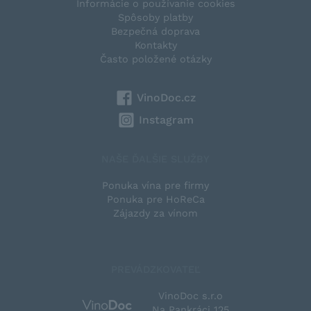
Informácie o používanie cookies
Spôsoby platby
Bezpečná doprava
Kontakty
Často položené otázky
VinoDoc.cz
Instagram
NAŠE ĎALŠIE SLUŽBY
Ponuka vína pre firmy
Ponuka pre HoReCa
Zájazdy za vínom
PREVÁDZKOVATEĽ
VinoDoc s.r.o
Na Pankráci 125