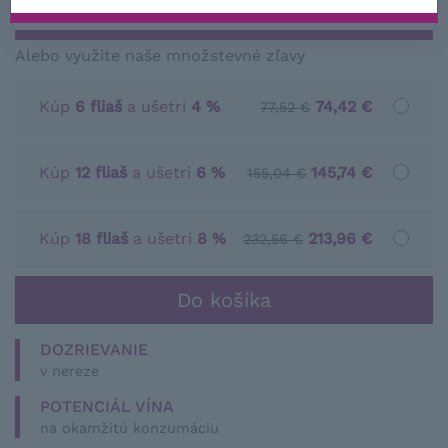
SKLADOM VIAC NEŽ 10 KS
Alebo využite naše množstevné zľavy
Kúp
6 fliaš
a ušetri
4 %
74,42 €
77,52 €
Kúp
12 fliaš
a ušetri
6 %
145,74 €
155,04 €
Kúp
18 fliaš
a ušetri
8 %
213,96 €
232,56 €
DOZRIEVANIE
v nereze
POTENCIÁL VÍNA
na okamžitú konzumáciu