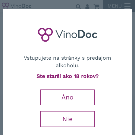
MENU
Tenuta Valdipiatta
Vstupujete na stránky s predajom
alkoholu.
Tenuta Valdipiatta
Ste starší ako 18 rokov?
Toscana Bianco Nibbiano IGT 2025
Áno
0,75 l
12,92
€
Nie
−
+
s DPH