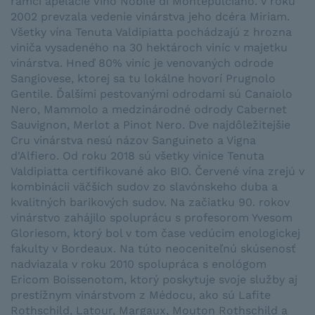
rámci apelácie Vino Nobile di Montepulciano. V roku
2002 prevzala vedenie vinárstva jeho dcéra Miriam.
Všetky vína Tenuta Valdipiatta pochádzajú z hrozna
viniča vysadeného na 30 hektároch viníc v majetku
vinárstva. Hneď 80% viníc je venovaných odrode
Sangiovese, ktorej sa tu lokálne hovorí Prugnolo
Gentile. Ďalšími pestovanými odrodami sú Canaiolo
Nero, Mammolo a medzinárodné odrody Cabernet
Sauvignon, Merlot a Pinot Nero. Dve najdôležitejšie
Cru vinárstva nesú názov Sanguineto a Vigna
d'Alfiero. Od roku 2018 sú všetky vinice Tenuta
Valdipiatta certifikované ako BIO. Červené vína zrejú v
kombinácii väčších sudov zo slavónskeho duba a
kvalitných barikových sudov. Na začiatku 90. rokov
vinárstvo zahájilo spoluprácu s profesorom Yvesom
Gloriesom, ktorý bol v tom čase vedúcim enologickej
fakulty v Bordeaux. Na túto neoceniteľnú skúsenosť
nadviazala v roku 2010 spolupráca s enológom
Ericom Boissenotom, ktorý poskytuje svoje služby aj
prestížnym vinárstvom z Médocu, ako sú Lafite
Rothschild, Latour, Margaux, Mouton Rothschild a