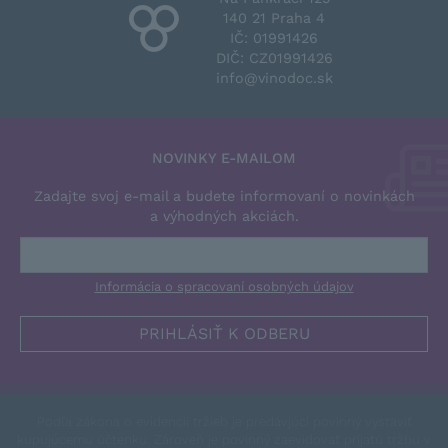
140 21 Praha 4
IČ: 01991426
DIČ: CZ01991426
info@vinodoc.sk
NOVINKY E-MAILOM
Zadajte svoj e-mail a budete informovaní o novinkách
a výhodných akciách.
Informácia o spracovaní osobných údajov
Podľa zákona o evidencii tržieb je predávjúci povinný vystaviť
kupujúcemu účtenku. Zároveň je povinný zaevidovať prijatú tržbu v