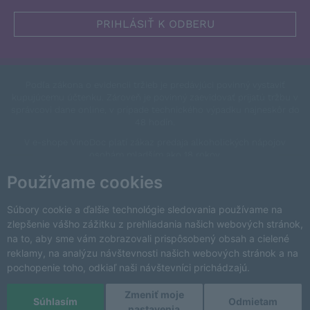
Podľa zákona o evidencii tržieb je predávjúci povinný vystaviť
kupujúcemu účtenku. Zároveň je povinný zaevidovať prijatú tržbu v
správcovi dane online, v prípade technického výpadku najneskôr do
48 hodín.
V e-shope VinoDoc platí zákaz predaja alkoholických nápojov
osobám mladším ako 18 rokov.
This site is protected by reCAPTCHA and the Google
Privacy Policy
Používame cookies
and
Terms of Service
apply.
Zmeniť nastavenia cookies
Súbory cookie a ďalšie technológie sledovania používame na
zlepšenie vášho zážitku z prehliadania našich webových stránok,
na to, aby sme vám zobrazovali prispôsobený obsah a cielené
reklamy, na analýzu návštevnosti našich webových stránok a na
pochopenie toho, odkiaľ naši návštevníci prichádzajú.
Zmeniť moje
Copyright © 2026 VinoDoc s.r.o. Všetky práva vyhradené.
Súhlasím
Odmietam
nastavenia