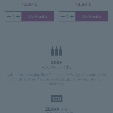
12,80 €
18,68 €
−
+
−
+
300+
RÔZNYCH VÍN
Vyberáme to najlepšie z Talianska a všetky vína starostlivo
ochutnávame. V súčasnosti zastupujeme viac ako 50
vinárstiev.
ZĽAVA
4 €