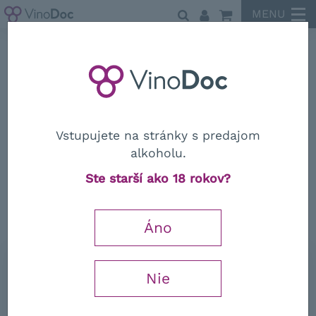
MENU
Sardus Pater
Vstupujete na stránky s predajom
alkoholu.
Sardus Pater
Ste starší ako 18 rokov?
Monica di Sardegna "Insula" DOC
2023
Áno
0,75 l
Nie
13,69
€
−
+