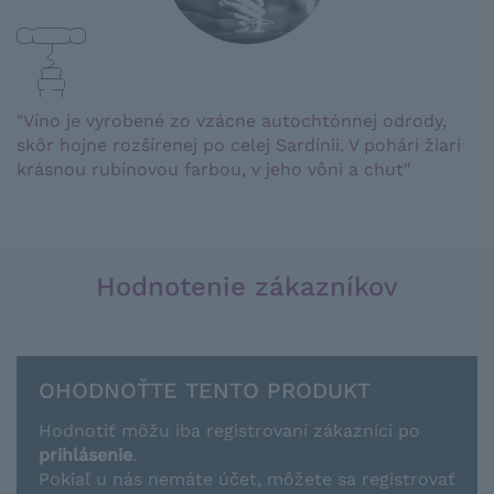
"Víno je vyrobené zo vzácne autochtónnej odrody,
skôr hojne rozšírenej po celej Sardínii. V pohári žiari
krásnou rubínovou farbou, v jeho vôni a chut"
Hodnotenie zákazníkov
OHODNOŤTE TENTO PRODUKT
Hodnotiť môžu iba registrovaní zákazníci po
prihlásenie
.
Pokiaľ u nás nemáte účet, môžete sa registrovať