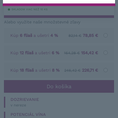
s DPH
SKLADOM VIAC NEŽ 10 KS
Alebo využite naše množstevné zľavy
Kúp
6 fliaš
a ušetri
4 %
78,85 €
82,14 €
Kúp
12 fliaš
a ušetri
6 %
154,42 €
164,28 €
Kúp
18 fliaš
a ušetri
8 %
226,71 €
246,42 €
DOZRIEVANIE
v nereze
POTENCIÁL VÍNA