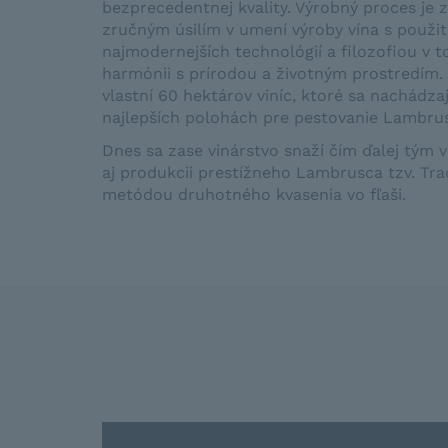
bezprecedentnej kvality. Výrobný proces je
zručným úsilím v umení výroby vína s použi
najmodernejších technológií a filozofiou v t
harmónii s prírodou a životným prostredím.
vlastní 60 hektárov viníc, ktoré sa nachádza
najlepších polohách pre pestovanie Lambru
Dnes sa zase vinárstvo snaží čím ďalej tým 
aj produkcii prestížneho Lambrusca tzv. Tr
metódou druhotného kvasenia vo fľaši.