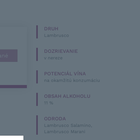
DRUH
Lambrusco
DOZRIEVANIE
v nereze
POTENCIÁL VÍNA
na okamžitú konzumáciu
OBSAH ALKOHOLU
11 %
ODRODA
Lambrusco Salamino,
Lambrusco Marani