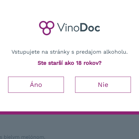
Vinárstvo
Vstupujete na stránky s predajom alkoholu.
Ste starší ako 18 rokov?
Popis a vlastnosti
Áno
Nie
ívnym žiarivo rubínovým odtieňom. Má perzistentné perlen
aranče a jahody so šľahačkou s nádychom exotiky. Jeho 
obí toto víno skvelým spoločníkom každého hodovania.
s
bielym
melónom
.