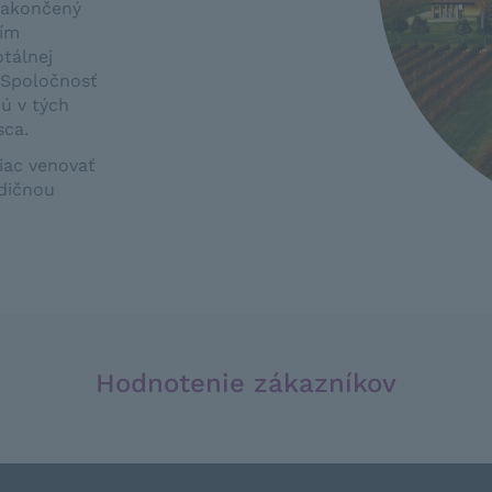
 zakončený
tím
otálnej
 Spoločnosť
jú v tých
sca.
viac venovať
adičnou
Hodnotenie zákazníkov