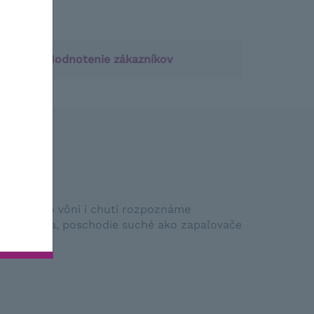
Hodnotenie zákazníkov
ie a v jeho vôni i chuti rozpoznáme
štedrá pena, poschodie suché ako zapaľovače