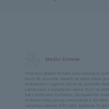
Medici Ermete
Vinárstvo Medici Ermete bolo založené rodi
konci 19. storočia. Neskôr sa stalo vôbec p
vinárstvom v regióne, ktoré sa rozhodlo fľa
Lambrusco s označením vinice "Cru" na etike
tak Lambrusco Concerto. Za úspechmi vinár
striktne nízke výnosy, mnohokrát o 30-40% 
nariaďujú zákony DOC tejto apelácie, čo gar