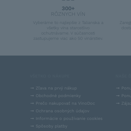
300+
RÔZNYCH VÍN
Vyberáme to najlepšie z Talianska a
Zareg
všetky vína starostlivo
dost
ochutnávame. V súčasnosti
zastupujeme viac ako 50 vinárstiev.
VŠETKO O NÁKUPE
NAŠE Ď
Zľava na prvý nákup
Ponu
Obchodné podmienky
Ponu
Prečo nakupovať na VinoDoc
Zája
Ochrana osobných údajov
Informácie o používanie cookies
Spôsoby platby