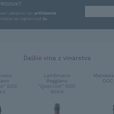
PRODUKT
vaní zákazníci po
prihlásenie
.
môžete sa registrovať
tu
.
Ďalšie vína z vinárstva
usco
Lambrusco
Malvasi
iano
Reggiano
DOC
to" DOC
"Quercioli" DOC
co
dolce