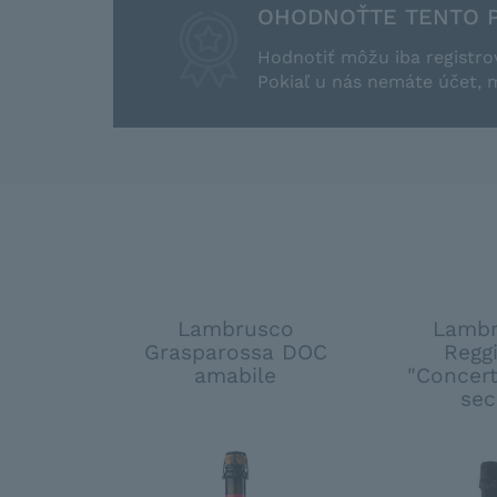
OHODNOŤTE TENTO 
Hodnotiť môžu iba registro
Pokiaľ u nás nemáte účet, 
Lambrusco
Lambr
Grasparossa DOC
Regg
amabile
"Concer
sec