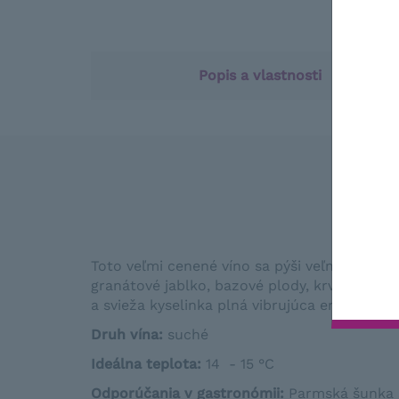
Popis a vlastnosti
Toto veľmi cenené víno sa pýši veľmi atrakt
granátové jablko, bazové plody, krvavé pom
a svieža kyselinka plná vibrujúca energie r
Druh vína:
suché
Ideálna teplota
:
14 - 15 °C
Odporúčania v gastronómii
:
Parmská
šunka