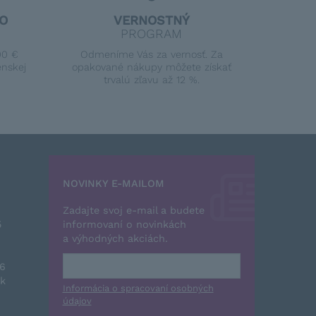
O
VERNOSTNÝ
PROGRAM
00 €
Odmeníme Vás za vernosť. Za
enskej
opakované nákupy môžete získať
trvalú zľavu až 12 %.
NOVINKY E-MAILOM
Zadajte svoj e-mail a budete
5
informovaní o novinkách
a výhodných akciách.
26
sk
Informácia o spracovaní osobných
údajov