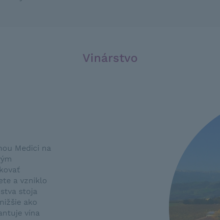
Vinárstvo
nou Medici na
rvým
škovať
te a vzniklo
stva stoja
nižšie ako
antuje vína