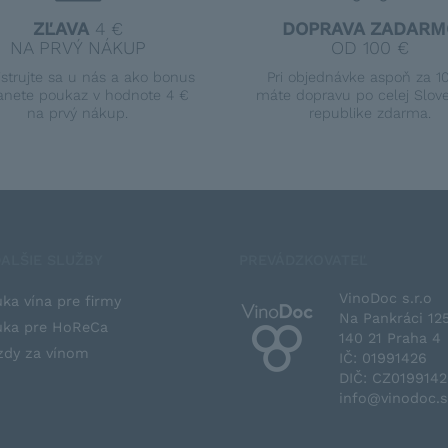
ZĽAVA
4 €
DOPRAVA ZADARM
NA PRVÝ NÁKUP
OD 100 €
istrujte sa u nás a ako bonus
Pri objednávke aspoň za 1
anete poukaz v hodnote 4 €
máte dopravu po celej Slov
na prvý nákup.
republike zdarma.
ALŠIE SLUŽBY
PREVÁDZKOVATEĽ
VinoDoc s.r.o
ka vína pre firmy
Na Pankráci 12
ka pre HoReCa
140 21 Praha 4
zdy za vínom
IČ: 01991426
DIČ: CZ019914
info@vinodoc.