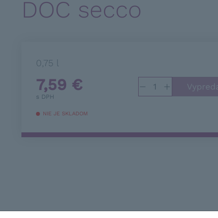
DOC secco
0,75 l
7,59
€
−
+
s DPH
NIE JE SKLADOM