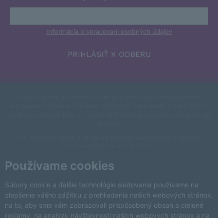
Informácia o spracovaní osobných údajov
Podľa zákona o evidencii tržieb je predávjúci povinný vystaviť
kupujúcemu účtenku. Zároveň je povinný zaevidovať prijatú tržbu v
správcovi dane online, v prípade technického výpadku najneskôr do
48 hodín.
V e-shope VinoDoc platí zákaz predaja alkoholických nápojov
osobám mladším ako 18 rokov.
This site is protected by reCAPTCHA and the Google
Privacy Policy
Používame cookies
and
Terms of Service
apply.
Zmeniť nastavenia cookies
Súbory cookie a ďalšie technológie sledovania používame na
zlepšenie vášho zážitku z prehliadania našich webových stránok,
na to, aby sme vám zobrazovali prispôsobený obsah a cielené
reklamy, na analýzu návštevnosti našich webových stránok a na