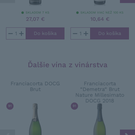
SKLADOM 7 KS
SKLADOM VIAC NEŽ 100 KS
27,07 €
10,64 €
−
+
−
+
Ďalšie vína z vinárstva
Franciacorta DOCG
Franciacorta
Brut
“Demetra“ Brut
Nature Millesimato
DOCG 2018
91
/ 100
ANTONIO GALLONI
91
/ 100
FALSTAFF