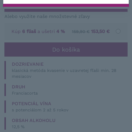
SKLADOM 7 KS
Alebo využite naše množstevné zľavy
Kúp
6 fliaš
a ušetri
4 %
153,50 €
159,90 €
DOZRIEVANIE
klasická metóda kvasenie v uzavretej fľaši min. 28
mesiacov
DRUH
Franciacorta
POTENCIÁL VÍNA
s potenciálom 2 až 5 rokov
OBSAH ALKOHOLU
12,5 %