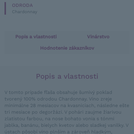
ODRODA
Chardonnay
Popis a vlastnosti
Vinárstvo
Hodnotenie zákazníkov
Popis a vlastnosti
V tomto prípade fľaša obsahuje šumivý poklad
tvorený 100% odrodou Chardonnay. Víno zreje
minimálne 28 mesiacov na kvasniciach, následne ešte
tri mesiace po degoržázi. V pohári zaujme žiarivou
zlatistou farbou, na nose bohato vonia s tónmi
jablka, banánu, bielych kvetov alebo sladkej vanilky. V
ústach pôsobí víno plnším a zároveň hladkým,