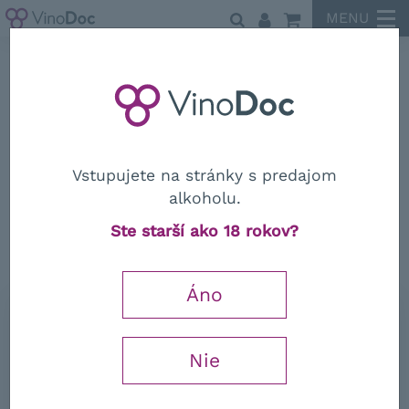
MENU
Mirabella
Vstupujete na stránky s predajom
alkoholu.
Mirabella
Ste starší ako 18 rokov?
Franciacorta Saten DOCG Brut
Áno
0,75 l
26,65
€
Nie
−
+
s DPH