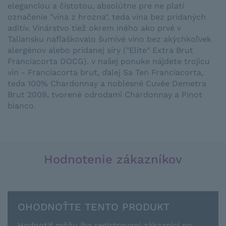
eleganciou a čistotou, absolútne pre ne platí
označenie "vína z hrozna", teda vína bez pridaných
aditív. Vinárstvo tiež okrem iného ako prvé v
Taliansku nafľaškovalo šumivé víno bez akýchkoľvek
alergénov alebo pridanej síry ("Elite" Extra Brut
Franciacorta DOCG). v našej ponuke nájdete trojicu
vín - Franciacorta brut, ďalej Sa Ten Franciacorta,
teda 100% Chardonnay a noblesné Cuvée Demetra
Brut 2009, tvorené odrodami Chardonnay a Pinot
bianco.
Hodnotenie zákazníkov
OHODNOŤTE TENTO PRODUKT
Hodnotiť môžu iba registrovaní zákazníci po