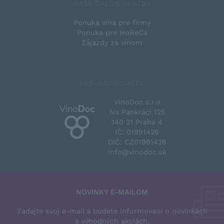
NAŠE ĎALŠIE SLUŽBY
Ponuka vína pre firmy
Ponuka pre HoReCa
Zájazdy za vínom
PREVÁDZKOVATEĽ
VinoDoc s.r.o
Na Pankráci 125
140 21 Praha 4
IČ: 01991426
DIČ: CZ01991426
info@vinodoc.sk
NOVINKY E-MAILOM
Zadajte svoj e-mail a budete informovaní o novinkách
a výhodných akciách.