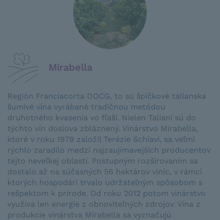
Mirabella
Región Franciacorta DOCG, to sú špičkové talianska
šumivé vína vyrábané tradičnou metódou
druhotného kvasenia vo fľaši. Nielen Taliani sú do
týchto vín doslova zbláznený. Vinárstvo Mirabella,
ktoré v roku 1979 založil Terézie Schiavi, sa veľmi
rýchlo zaradilo medzi najzaujímavejších producentov
tejto neveľkej oblasti. Postupným rozširovaním sa
dostalo až na súčasných 56 hektárov viníc, v rámci
ktorých hospodári trvalo udržateľným spôsobom s
rešpektom k prírode. Od roku 2012 potom vinárstvo
využíva len energie z obnoviteľných zdrojov. Vína z
produkcie vinárstva Mirabella sa vyznačujú