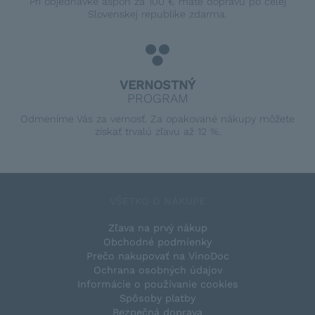
Pri objednávke aspoň za 100 € máte dopravu po celej
Slovenskej republike zdarma.
VERNOSTNÝ
PROGRAM
Odmeníme Vás za vernosť. Za opakované nákupy môžete
získať trvalú zľavu až 12 %.
VŠETKO O NÁKUPE
Zľava na prvý nákup
Obchodné podmienky
Prečo nakupovať na VinoDoc
Ochrana osobných údajov
Informácie o používanie cookies
Spôsoby platby
Bezpečná doprava