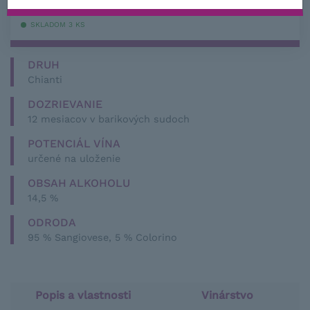
s DPH
SKLADOM 3 KS
DRUH
Chianti
DOZRIEVANIE
12 mesiacov v barikových sudoch
POTENCIÁL VÍNA
určené na uloženie
OBSAH ALKOHOLU
14,5 %
ODRODA
95 % Sangiovese, 5 % Colorino
Popis a vlastnosti
Vinárstvo