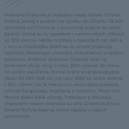
Vinárstvo Frascole je hviezdou malej oblasti Chianti
Rufina, jednej z podzón na výrobu vín Chianti. Tá leží
východne od Florencie v kopcovitej krajine na úbočí
Apenín. Vinice sú tu vysadené v nadmorských výškach
až 500 metrov. Väčšie rozdiely v teplotách cez deň a
v noci a chladnejšiu jeseň sa vo vínach prejavujú
typickým delikátnym ovocným charakterom a vyššou
kyselinou. Rodinné vinárstvo Frascole stojí na
severnom okraji zóny, v roku 2021 oslávilo 30 rokov
od svojho založenia. Ročne brány vinárstva opustia
okolo 60 000 fliaš vín, od roku 1998 sú vinice vedené
v BIO režime. Na 16 hektároch vinohradov prevláda
odroda Sangiovese, doplnená o Colorino, Pinot noir,
Merlot alebo biele odrody Trebbiano a Malvasia.
Vlajkovými vínami vinárstva sú vína Chianti Rufina a
Chianti Rufina Riserva, ktoré nájdete v našom
sortimente.