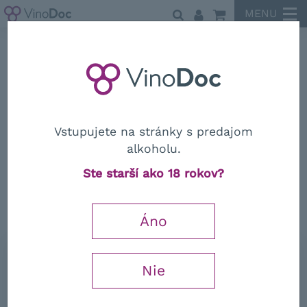
MENU
Frascole
Vstupujete na stránky s predajom
alkoholu.
Frascole
Ste starší ako 18 rokov?
Chianti Ruffina Riserva Frascole
DOCG 2018
Áno
0,75 l
Nie
24,78
€
−
+