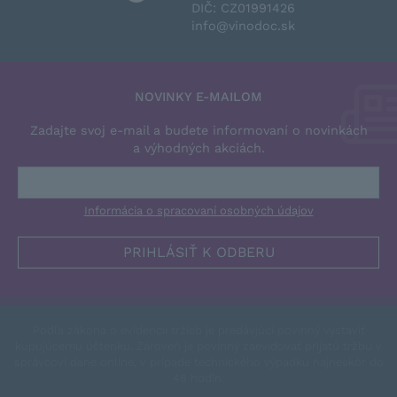
DIČ: CZ01991426
info@vinodoc.sk
NOVINKY E-MAILOM
Zadajte svoj e-mail a budete informovaní o novinkách
a výhodných akciách.
Informácia o spracovaní osobných údajov
Podľa zákona o evidencii tržieb je predávjúci povinný vystaviť
kupujúcemu účtenku. Zároveň je povinný zaevidovať prijatú tržbu v
správcovi dane online, v prípade technického výpadku najneskôr do
48 hodín.