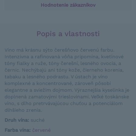
Hodnotenie zákazníkov
Popis a vlastnosti
Víno má krásnu sýto čerešňovo červenú farbu.
Intenzívna a rafinovaná vôňa pripomína, kvetinové
tóny fialky a ruže, tóny čerešní, lesného ovocia, a
černíc. Nechýbajú ani tóny kože, čierneho korenia,
tabaku a lesného podrastu. V ústach je víno
komplexné a koncentrované, zároveň pôsobí
elegantne a sviežim dojmom. Výraznejšia kyselinka je
doplnená zamatovými trieslovinami. Veľké toskánske
víno, s dlho pretrvávajúcou chuťou a potenciálom
dlhšieho zrenia.
Druh vína:
suché
Farba vína:
červené