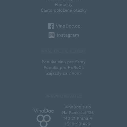
Kontakty
Často položené otázky
VinoDoc.cz
Instagram
NAŠE ĎALŠIE SLUŽBY
Ponuka vína pre firmy
Ponuka pre HoReCa
Zájazdy za vínom
PREVÁDZKOVATEĽ
VinoDoc s.r.o
Na Pankráci 125
140 21 Praha 4
IČ: 01991426