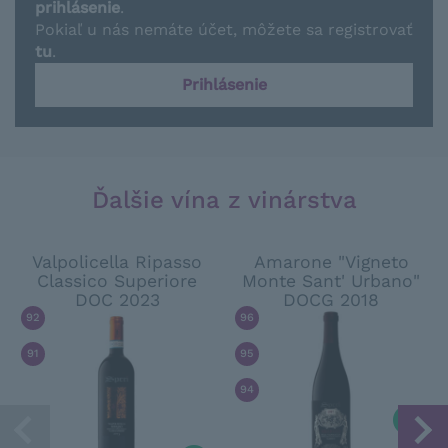
prihlásenie
.
Pokiaľ u nás nemáte účet, môžete sa registrovať
tu
.
Prihlásenie
Ďalšie vína z vinárstva
Valpolicella Ripasso
Amarone "Vigneto
Classico Superiore
Monte Sant' Urbano"
DOC 2023
DOCG 2018
92
/ 100
WINE ENTHUSIAST
96
/ 100
DOCTOR WINE
91
/ 100
WINE SPECTATOR
95
/ 100
FALSTAFF
94
/ 100
JAMES SUCKLING