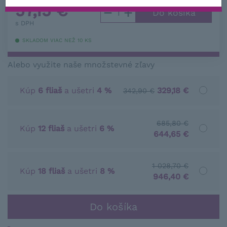
57,15
€
−
+
s DPH
SKLADOM VIAC NEŽ 10 KS
Alebo využite naše množstevné zľavy
Kúp
6 fliaš
a ušetri
4 %
329,18 €
342,90 €
685,80 €
Kúp
12 fliaš
a ušetri
6 %
644,65 €
1 028,70 €
Kúp
18 fliaš
a ušetri
8 %
946,40 €