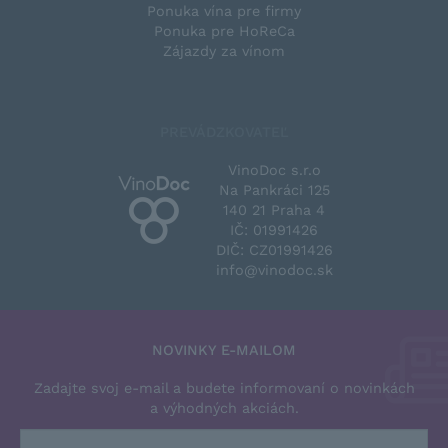
Ponuka vína pre firmy
Ponuka pre HoReCa
Zájazdy za vínom
PREVÁDZKOVATEĽ
VinoDoc s.r.o
Na Pankráci 125
140 21 Praha 4
IČ: 01991426
DIČ: CZ01991426
info@vinodoc.sk
NOVINKY E-MAILOM
Zadajte svoj e-mail a budete informovaní o novinkách
a výhodných akciách.