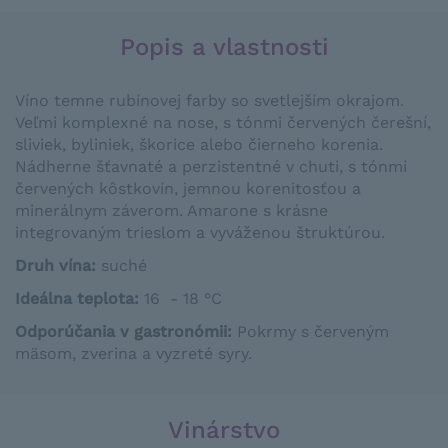
Popis a vlastnosti
Víno temne rubínovej farby so svetlejším okrajom.
Veľmi komplexné na nose, s tónmi červených čerešní,
sliviek, byliniek, škorice alebo čierneho korenia.
Nádherne šťavnaté a perzistentné v chuti, s tónmi
červených kôstkovín, jemnou korenitosťou a
minerálnym záverom. Amarone s krásne
integrovaným trieslom a vyváženou štruktúrou.
Druh vína:
suché
Ideálna teplota
:
16 - 18 °C
Odporúčania v gastronómii
:
Pokrmy
s
červeným
mäsom
,
zverina
a
vyzreté
syry
.
Vinárstvo