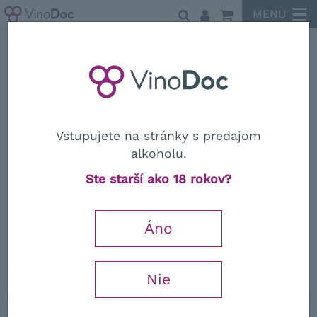
MENU
Speri
Vstupujete na stránky s predajom
alkoholu.
Speri
Ste starší ako 18 rokov?
Amarone "Vigneto Monte Sant'
Urbano" DOCG 2019
Áno
James Suckling
95 / 100
Doctor wine
95 / 100
Falstaff
95 / 100
Nie
0,75 l