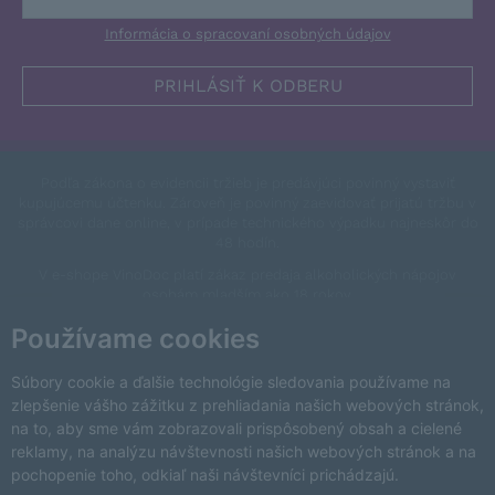
Informácia o spracovaní osobných údajov
Podľa zákona o evidencii tržieb je predávjúci povinný vystaviť
kupujúcemu účtenku. Zároveň je povinný zaevidovať prijatú tržbu v
správcovi dane online, v prípade technického výpadku najneskôr do
48 hodín.
V e-shope VinoDoc platí zákaz predaja alkoholických nápojov
osobám mladším ako 18 rokov.
This site is protected by reCAPTCHA and the Google
Privacy Policy
Používame cookies
and
Terms of Service
apply.
Zmeniť nastavenia cookies
Súbory cookie a ďalšie technológie sledovania používame na
zlepšenie vášho zážitku z prehliadania našich webových stránok,
na to, aby sme vám zobrazovali prispôsobený obsah a cielené
reklamy, na analýzu návštevnosti našich webových stránok a na
pochopenie toho, odkiaľ naši návštevníci prichádzajú.