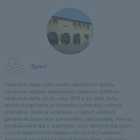
Speri
Vinárstvo Speri patrí medzi absolútnu špičku
výrobcov regiónu Valpolicella Classico. História
vinárstva siaha až do roku 1874 a po celú dobu
svojho fungovania si vinárstvo uchováva rodinný
charakter. Dnes je vinárstvo v rukách siedmej
generácie potomkov pôvodného zakladateľa. Vína sú
produkované iba z vlastných viníc, ktorých má Speri
v zóne Valpolicella Classico zhruba 60 hektárov.
Amarone pochádza z vinice Monte Sant`Urbano v