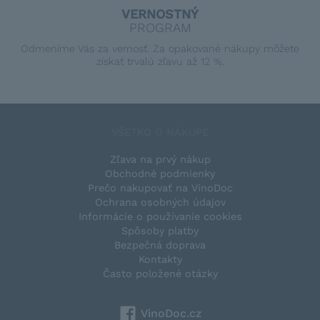
VERNOSTNÝ
PROGRAM
Odmeníme Vás za vernosť. Za opakované nákupy môžete
získať trvalú zľavu až 12 %.
VŠETKO O NÁKUPE
Zľava na prvý nákup
Obchodné podmienky
Prečo nakupovať na VinoDoc
Ochrana osobných údajov
Informácie o používanie cookies
Spôsoby platby
Bezpečná doprava
Kontakty
Často položené otázky
VinoDoc.cz