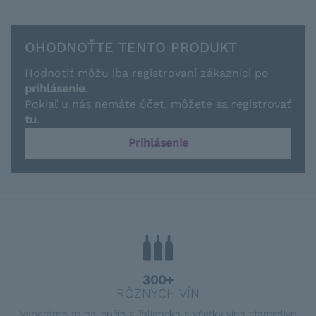
OHODNOŤTE TENTO PRODUKT
Hodnotiť môžu iba registrovaní zákazníci po
prihlásenie
.
Pokiaľ u nás nemáte účet, môžete sa registrovať
tu
.
Prihlásenie
300+
RÔZNYCH VÍN
Vyberáme to najlepšie z Talianska a všetky vína starostlivo