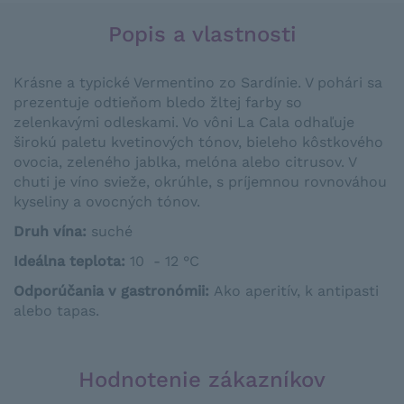
Popis a vlastnosti
Krásne a typické Vermentino zo Sardínie. V pohári sa
prezentuje odtieňom bledo žltej farby so
zelenkavými odleskami. Vo vôni La Cala odhaľuje
širokú paletu kvetinových tónov, bieleho kôstkového
ovocia, zeleného jablka, melóna alebo citrusov. V
chuti je víno svieže, okrúhle, s príjemnou rovnováhou
kyseliny a ovocných tónov.
Druh vína:
suché
Ideálna teplota
:
10 - 12 °C
Odporúčania v gastronómii
:
Ako aperitív
,
k
antipasti
alebo
tapas
.
Hodnotenie zákazníkov