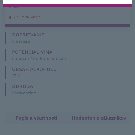
−
+
s DPH
NIE JE SKLADOM
DOZRIEVANIE
v nereze
POTENCIÁL VÍNA
na okamžitú konzumáciu
OBSAH ALKOHOLU
12 %
ODRODA
Vermentino
Popis a vlastnosti
Hodnotenie zákazníkov