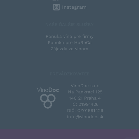
Instagram
NAŠE ĎALŠIE SLUŽBY
Ponuka vína pre firmy
Ponuka pre HoReCa
Zájazdy za vínom
PREVÁDZKOVATEĽ
VinoDoc s.r.o
Na Pankráci 125
140 21 Praha 4
IČ: 01991426
DIČ: CZ01991426
info@vinodoc.sk