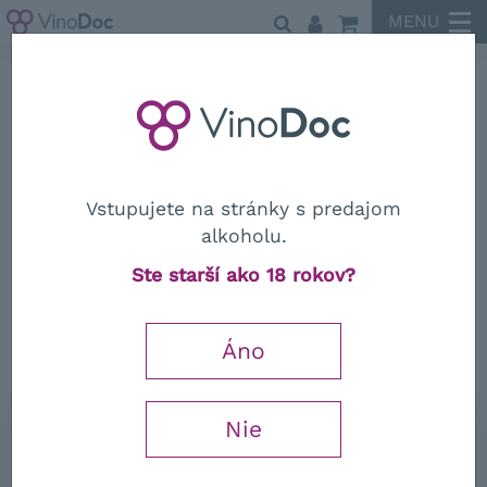
MENU
Sella&Mosca
Vstupujete na stránky s predajom
alkoholu.
Sella&Mosca
Ste starší ako 18 rokov?
Vermentino di Sardegna "La Cala"
DOC 2018
Áno
Wine Spectator
89 / 100
Nie
0,75 l
11,40
€