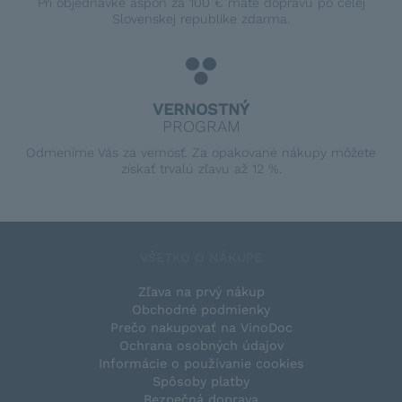
Pri objednávke aspoň za 100 € máte dopravu po celej
Slovenskej republike zdarma.
VERNOSTNÝ
PROGRAM
Odmeníme Vás za vernosť. Za opakované nákupy môžete
získať trvalú zľavu až 12 %.
VŠETKO O NÁKUPE
Zľava na prvý nákup
Obchodné podmienky
Prečo nakupovať na VinoDoc
Ochrana osobných údajov
Informácie o používanie cookies
Spôsoby platby
Bezpečná doprava