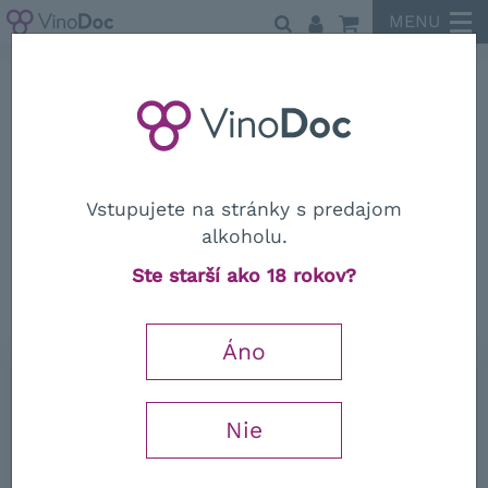
MENU
Podere 414
Vstupujete na stránky s predajom
alkoholu.
Podere 414
Ste starší ako 18 rokov?
Trebbiano Toscano IGT 2023
Áno
0,75 l
13,42
€
Nie
−
+
s DPH