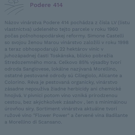
Podere 414
Názov vinárstva Podere 414 pochádza z čísla LV (listu
vlastníctva) udeleného tejto parcele v roku 1960
počas poľnohospodárskej reformy. Simone Castelli
so svojou ženou Marou vinárstvo založili v roku 1998
a teraz obhospodarujú 22 hektárov viníc v
juhozápadnej časti Toskánska, blízko pobrežia
Stredozemného mora. Celkovo 85% výsadby tvorí
odroda Sangiovese, lokálne nazývaná Morellino,
ostatné pestované odrody sú Ciliegiolo, Alicante a
Colorino. Réva je pestovaná organicky, vinárstvo
zásadne nepoužíva žiadne herbicídy ani chemické
hnojivá. V pivnici potom víno vzniká prirodzenou
cestou, bez akýchkoľvek zásahov , len s minimálnou
úrovňou síry. Sortiment vinárstva aktuálne tvorí
ružové víno "Flower Power" a červené vína Badilante
a Morellino di Scansano.