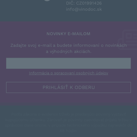
DIČ: CZ01991426
info@vinodoc.sk
NOVINKY E-MAILOM
Zadajte svoj e-mail a budete informovaní o novinkách
a výhodných akciách.
Informácia o spracovaní osobných údajov
Podľa zákona o evidencii tržieb je predávjúci povinný vystaviť
kupujúcemu účtenku. Zároveň je povinný zaevidovať prijatú tržbu v
správcovi dane online, v prípade technického výpadku najneskôr do
48 hodín.