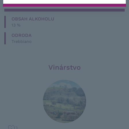
SKLADOM VIAC NEŽ 10 KS
OBSAH ALKOHOLU
13 %
ODRODA
Trebbiano
Vinárstvo