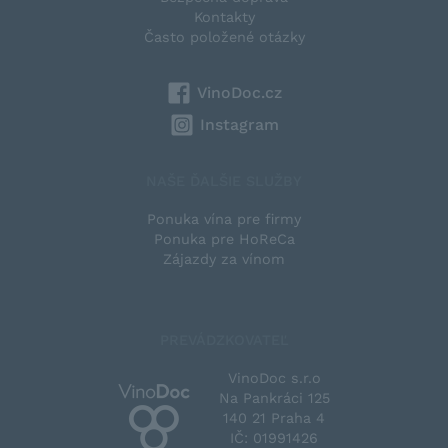
Kontakty
Často položené otázky
VinoDoc.cz
Instagram
NAŠE ĎALŠIE SLUŽBY
Ponuka vína pre firmy
Ponuka pre HoReCa
Zájazdy za vínom
PREVÁDZKOVATEĽ
VinoDoc s.r.o
Na Pankráci 125
140 21 Praha 4
IČ: 01991426