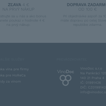
ZĽAVA
4 €
DOPRAVA ZADARM
NA PRVÝ NÁKUP
OD 100 €
istrujte sa u nás a ako bonus
Pri objednávke aspoň za 1
anete poukaz v hodnote 4 €
máte dopravu po celej Slov
na prvý nákup.
republike zdarma.
ALŠIE SLUŽBY
PREVÁDZKOVATEĽ
VinoDoc s.r.o
ka vína pre firmy
Na Pankráci 12
ka pre HoReCa
140 21 Praha 4
zdy za vínom
IČ: 01991426
DIČ: CZ019914
info@vinodoc.