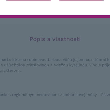
ti
Hod
Popis a vlastnosti
pohári s iskerná rubínovou farbou. Vôňa je jemná, s tónmi 
é, s ušľachtilou trieslovinou a sviežou kyselinou. Víno s 
harakterom.
ácia
k regionálnym
cestovinám
z
pohánkovej
múky
-
Pizz