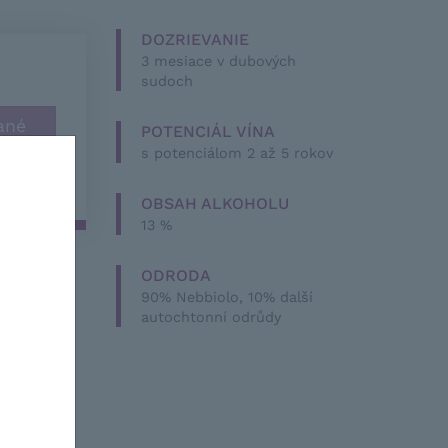
DOZRIEVANIE
3 mesiace v dubových
sudoch
POTENCIÁL VÍNA
s potenciálom 2 až 5 rokov
OBSAH ALKOHOLU
13 %
ODRODA
90% Nebbiolo, 10% další
autochtonní odrůdy