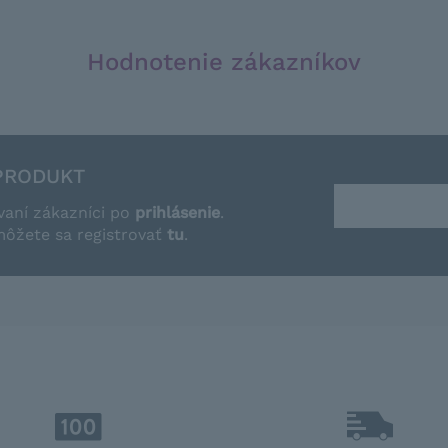
Hodnotenie zákazníkov
PRODUKT
vaní zákazníci po
prihlásenie
.
môžete sa registrovať
tu
.