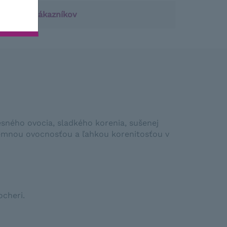
notenie zákazníkov
lesného ovocia, sladkého korenia, sušenej
príjemnou ovocnosťou a ľahkou korenitosťou v
ocheri
.