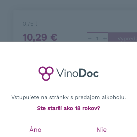
0,75 l
10,29
€
−
+
s DPH
NIE JE SKLADOM
Vstupujete na stránky s predajom alkoholu.
Ste starší ako 18 rokov?
Áno
Nie