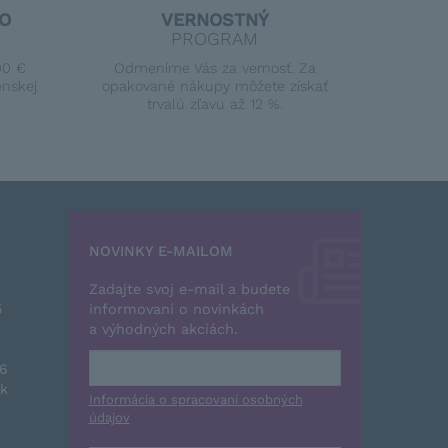
O
VERNOSTNÝ
PROGRAM
00 €
Odmeníme Vás za vernosť. Za
enskej
opakované nákupy môžete získať
trvalú zľavu až 12 %.
NOVINKY E-MAILOM
Zadajte svoj e-mail a budete
5
informovaní o novinkách
a výhodných akciách.
26
sk
Informácia o spracovaní osobných
údajov