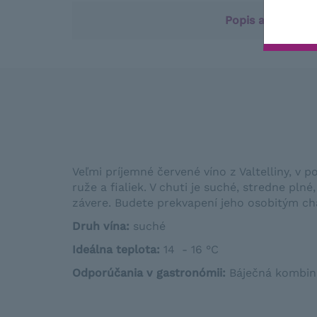
Popis a vlastnos
Veľmi príjemné červené víno z Valtelliny, v 
ruže a fialiek. V chuti je suché, stredne pln
závere. Budete prekvapení jeho osobitým c
Druh vína:
suché
Ideálna teplota
:
14 - 16 °C
Odporúčania v gastronómii
:
Báječná
kombin