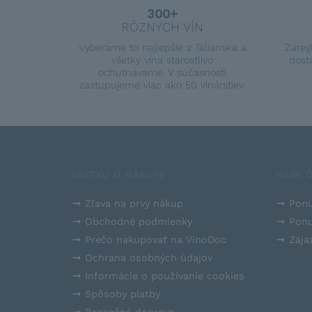
300+
RÔZNYCH VÍN
Vyberáme to najlepšie z Talianska a
Zareg
všetky vína starostlivo
dost
ochutnávame. V súčasnosti
zastupujeme viac ako 50 vinárstiev.
VŠETKO O NÁKUPE
NAŠE Ď
Zľava na prvý nákup
Ponu
Obchodné podmienky
Ponu
Prečo nakupovať na VinoDoc
Zája
Ochrana osobných údajov
Informácie o používanie cookies
Spôsoby platby