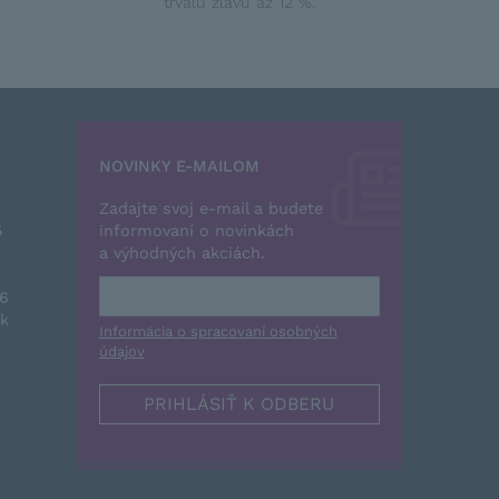
trvalú zľavu až 12 %.
NOVINKY E-MAILOM
Zadajte svoj e-mail a budete
5
informovaní o novinkách
a výhodných akciách.
26
sk
Informácia o spracovaní osobných
údajov