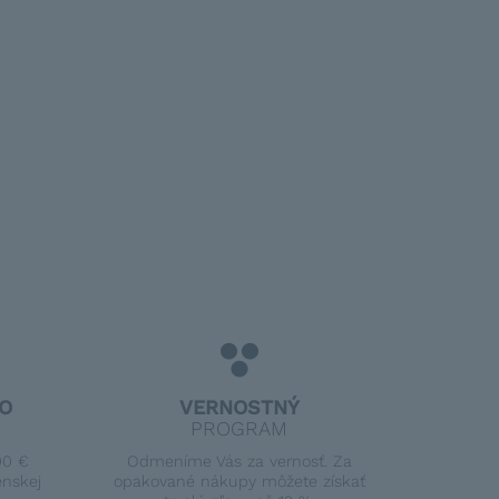
O
VERNOSTNÝ
PROGRAM
00 €
Odmeníme Vás za vernosť. Za
enskej
opakované nákupy môžete získať