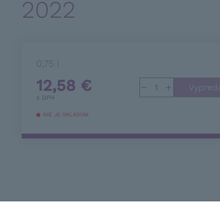
2022
0,75 l
12,58
€
−
+
s DPH
NIE JE SKLADOM