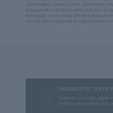
súkromného výrobcu tohto ušľachtilého vína
pomyselného rebríčka kvality stojí víno zo š
historickej vinice Antica Chiusina. konzulta
vín robí slávny taliansky enológ Riccardo Cot
OHODNOŤTE TENTO 
Hodnotiť môžu iba registro
Pokiaľ u nás nemáte účet, 