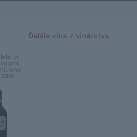
Ďalšie vína z vinárstva
bile di
lciano
hiusina"
2018
ES SUCKLING
TOR WINE