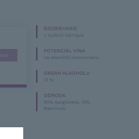
DOZRIEVANIE
v sudoch barrique
POTENCIÁL VÍNA
na okamžitú konzumáciu
OBSAH ALKOHOLU
13 %
ODRODA
90% Sangiovese, 10%
Mammolo