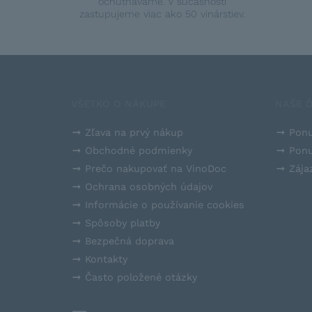
ochutnávame. V súčasnosti
zastupujeme viac ako 50 vinárstiev.
VŠETKO O NÁKUPE
NAŠE Ď
Zľava na prvý nákup
Ponu
Obchodné podmienky
Ponu
Prečo nakupovať na VinoDoc
Zája
Ochrana osobných údajov
Informácie o používanie cookies
Spôsoby platby
Bezpečná doprava
Kontakty
Často položené otázky