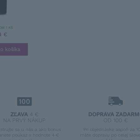
OM 1 KS
4 €
ZĽAVA
4 €
DOPRAVA ZADARM
NA PRVÝ NÁKUP
OD 100 €
istrujte sa u nás a ako bonus
Pri objednávke aspoň za 1
anete poukaz v hodnote 4 €
máte dopravu po celej Slov