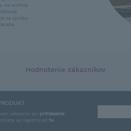
. na vrchole
pičkovej
nta na výrobu
arella.
Hodnotenie zákazníkov
PRODUKT
vaní zákazníci po
prihlásenie
.
môžete sa registrovať
tu
.