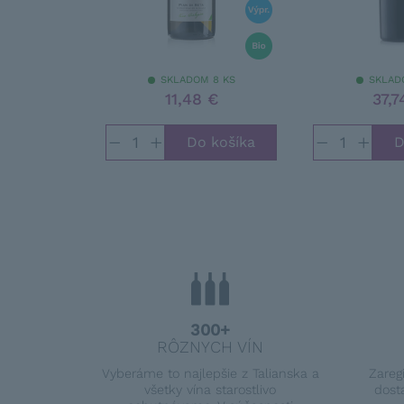
SKLADOM 8 KS
SKLAD
11,48 €
37,7
−
+
−
+
300+
RÔZNYCH VÍN
Vyberáme to najlepšie z Talianska a
Zareg
všetky vína starostlivo
dost