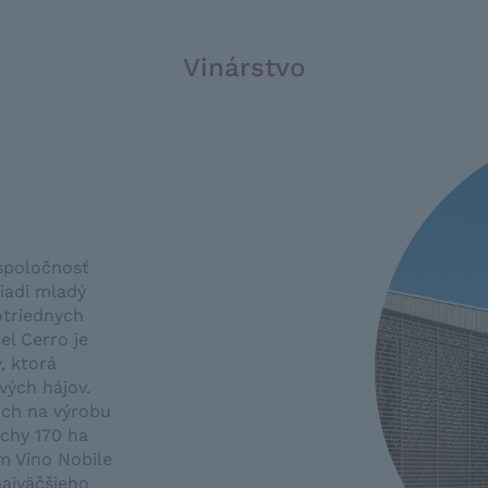
Vinárstvo
 spoločnosť
riadi mladý
otriednych
el Cerro je
, ktorá
ových hájov.
ích na výrobu
ochy 170 ha
m Vino Nobile
najväčšieho