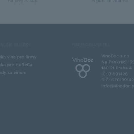
na prvý nákup.
republike zdarma.
ALŠIE SLUŽBY
PREVÁDZKOVATEĽ
VinoDoc s.r.o
ka vína pre firmy
Na Pankráci 12
ka pre HoReCa
140 21 Praha 4
zdy za vínom
IČ: 01991426
DIČ: CZ019914
info@vinodoc.