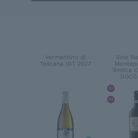
Vermentino di
Vino No
Toscana IGT 2022
Montepu
"Antica C
DOCG 
93
/ 100
JAM
93
/ 100
DOC