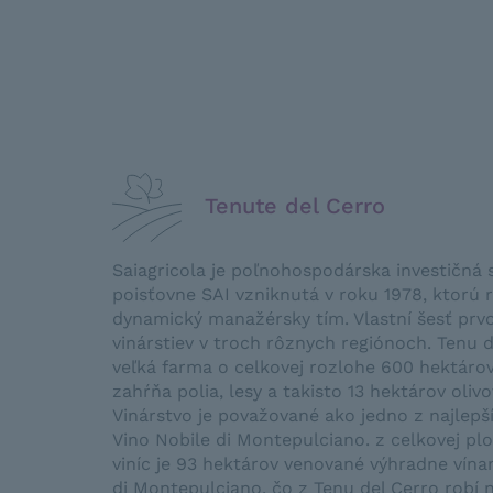
Tenute del Cerro
Saiagricola je poľnohospodárska investičná
poisťovne SAI vzniknutá v roku 1978, ktorú 
dynamický manažérsky tím. Vlastní šesť prv
vinárstiev v troch rôznych regiónoch. Tenu d
veľká farma o celkovej rozlohe 600 hektárov
zahŕňa polia, lesy a takisto 13 hektárov oliv
Vinárstvo je považované ako jedno z najlepš
Vino Nobile di Montepulciano. z celkovej pl
viníc je 93 hektárov venované výhradne vína
di Montepulciano, čo z Tenu del Cerro robí 