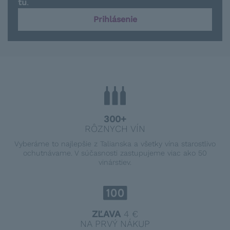
tu
.
Prihlásenie
300+
RÔZNYCH VÍN
Vyberáme to najlepšie z Talianska a všetky vína starostlivo
ochutnávame. V súčasnosti zastupujeme viac ako 50
vinárstiev.
ZĽAVA
4 €
NA PRVÝ NÁKUP