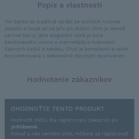
Popis a vlastnosti
Vin Santo se tradičně vyrábí ze suchých rozinek
passito
a lisuje se na jaře po sklizni. Víno je temně
okrové barvy, jeho elegantní vůně je plná
kandovaného ovoce a marmelády s nuáncemi
čajových lístků a tabáku. Chuť je komplexní a velmi
koncentrovaná s nekonečně dlouhým dozníváním.
Hodnotenie zákazníkov
OHODNOŤTE TENTO PRODUKT
Hodnotiť môžu iba registrovaní zákazníci po
prihlásenie
.
Pokiaľ u nás nemáte účet, môžete sa registrovať