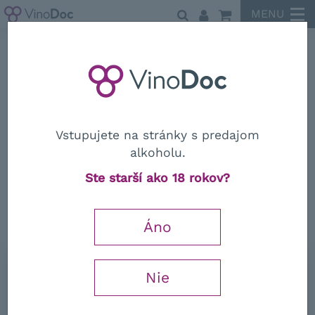
MENU
Toskánsko
Vstupujete na stránky s predajom
alkoholu.
Toskánsko
Ste starší ako 18 rokov?
Poggio Terralba Vinsanto DOC
2000
Áno
0,5 l
Nie
30,12
€
−
+