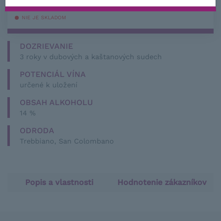
s DPH
NIE JE SKLADOM
DOZRIEVANIE
3 roky v dubových a kaštanových sudech
POTENCIÁL VÍNA
určené k uložení
OBSAH ALKOHOLU
14 %
ODRODA
Trebbiano, San Colombano
Popis a vlastnosti
Hodnotenie zákazníkov