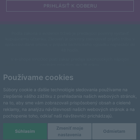
Podľa zákona o evidencii tržieb je predávjúci povinný vystaviť
kupujúcemu účtenku. Zároveň je povinný zaevidovať prijatú tržbu v
správcovi dane online, v prípade technického výpadku najneskôr do
48 hodín.
V e-shope VinoDoc platí zákaz predaja alkoholických nápojov
osobám mladším ako 18 rokov.
This site is protected by reCAPTCHA and the Google
Privacy Policy
Používame cookies
and
Terms of Service
apply.
Zmeniť nastavenia cookies
Súbory cookie a ďalšie technológie sledovania používame na
zlepšenie vášho zážitku z prehliadania našich webových stránok,
na to, aby sme vám zobrazovali prispôsobený obsah a cielené
reklamy, na analýzu návštevnosti našich webových stránok a na
pochopenie toho, odkiaľ naši návštevníci prichádzajú.
Zmeniť moje
Copyright © 2026 VinoDoc s.r.o. Všetky práva vyhradené.
Súhlasím
Odmietam
nastavenia