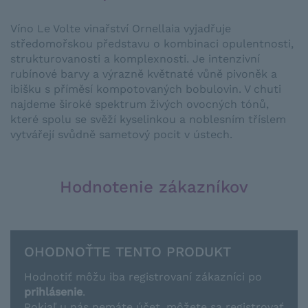
Víno Le Volte vinařství Ornellaia vyjadřuje
středomořskou představu o kombinaci opulentnosti,
strukturovanosti a komplexnosti. Je intenzivní
rubínové barvy a výrazně květnaté vůně pivoněk a
ibišku s příměsí kompotovaných bobulovin. V chuti
najdeme široké spektrum živých ovocných tónů,
které spolu se svěží kyselinkou a noblesním tříslem
vytvářejí svůdně sametový pocit v ústech.
Hodnotenie zákazníkov
OHODNOŤTE TENTO PRODUKT
Hodnotiť môžu iba registrovaní zákazníci po
prihlásenie
.
Pokiaľ u nás nemáte účet, môžete sa registrovať