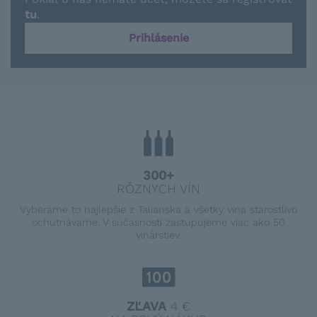
tu
.
Prihlásenie
300+
RÔZNYCH VÍN
Vyberáme to najlepšie z Talianska a všetky vína starostlivo
ochutnávame. V súčasnosti zastupujeme viac ako 50
vinárstiev.
ZĽAVA
4 €