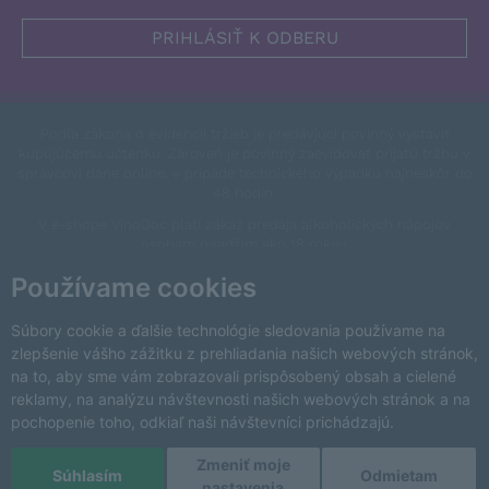
Podľa zákona o evidencii tržieb je predávjúci povinný vystaviť
kupujúcemu účtenku. Zároveň je povinný zaevidovať prijatú tržbu v
správcovi dane online, v prípade technického výpadku najneskôr do
48 hodín.
V e-shope VinoDoc platí zákaz predaja alkoholických nápojov
osobám mladším ako 18 rokov.
This site is protected by reCAPTCHA and the Google
Privacy Policy
Používame cookies
and
Terms of Service
apply.
Zmeniť nastavenia cookies
Súbory cookie a ďalšie technológie sledovania používame na
zlepšenie vášho zážitku z prehliadania našich webových stránok,
na to, aby sme vám zobrazovali prispôsobený obsah a cielené
reklamy, na analýzu návštevnosti našich webových stránok a na
pochopenie toho, odkiaľ naši návštevníci prichádzajú.
Zmeniť moje
Copyright © 2026 VinoDoc s.r.o. Všetky práva vyhradené.
Súhlasím
Odmietam
nastavenia