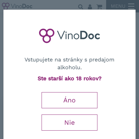
MENU
Ornellaia
Vstupujete na stránky s predajom
alkoholu.
Ornellaia
Ste starší ako 18 rokov?
"Le Volte" Toscana IGT 2014
Áno
0,75 l
21,35
€
Nie
−
+
s DPH