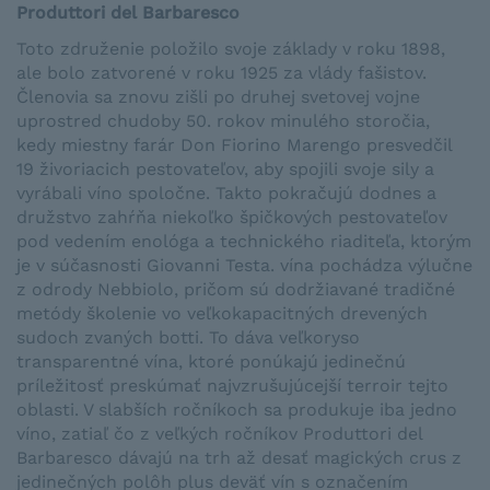
Produttori del Barbaresco
Toto združenie položilo svoje základy v roku 1898,
ale bolo zatvorené v roku 1925 za vlády fašistov.
Členovia sa znovu zišli po druhej svetovej vojne
uprostred chudoby 50. rokov minulého storočia,
kedy miestny farár Don Fiorino Marengo presvedčil
19 živoriacich pestovateľov, aby spojili svoje sily a
vyrábali víno spoločne. Takto pokračujú dodnes a
družstvo zahŕňa niekoľko špičkových pestovateľov
pod vedením enológa a technického riaditeľa, ktorým
je v súčasnosti Giovanni Testa. vína pochádza výlučne
z odrody Nebbiolo, pričom sú dodržiavané tradičné
metódy školenie vo veľkokapacitných drevených
sudoch zvaných botti. To dáva veľkoryso
transparentné vína, ktoré ponúkajú jedinečnú
príležitosť preskúmať najvzrušujúcejší terroir tejto
oblasti. V slabších ročníkoch sa produkuje iba jedno
víno, zatiaľ čo z veľkých ročníkov Produttori del
Barbaresco dávajú na trh až desať magických crus z
jedinečných polôh plus deväť vín s označením