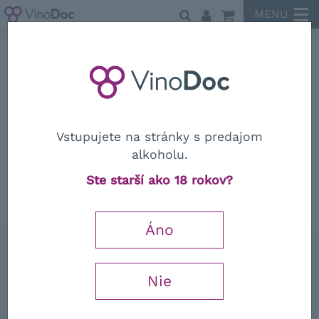
MENU
Produttori del Barbaresco
Vstupujete na stránky s predajom
alkoholu.
Produttori del Barbaresco
Ste starší ako 18 rokov?
Langhe Nebbiolo DOC 2020
Áno
0,75 l
24,02
€
Nie
−
+
s DPH