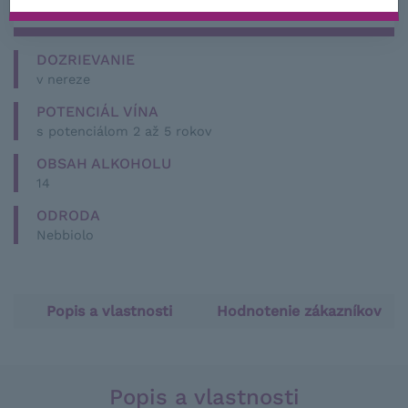
NIE JE SKLADOM
DOZRIEVANIE
v nereze
POTENCIÁL VÍNA
s potenciálom 2 až 5 rokov
OBSAH ALKOHOLU
14
ODRODA
Nebbiolo
Popis a vlastnosti
Hodnotenie zákazníkov
Popis a vlastnosti