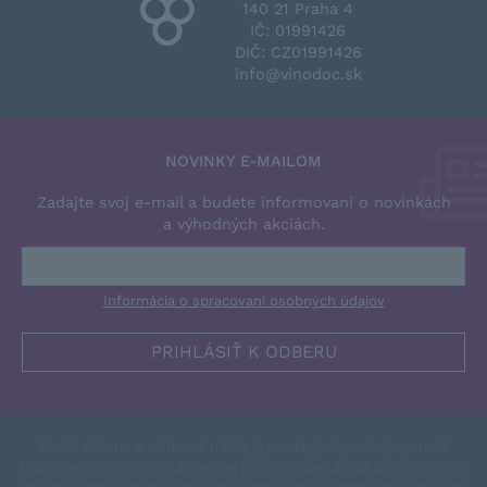
140 21 Praha 4
IČ: 01991426
DIČ: CZ01991426
info@vinodoc.sk
NOVINKY E-MAILOM
Zadajte svoj e-mail a budete informovaní o novinkách
a výhodných akciách.
Informácia o spracovaní osobných údajov
Podľa zákona o evidencii tržieb je predávjúci povinný vystaviť
kupujúcemu účtenku. Zároveň je povinný zaevidovať prijatú tržbu v
správcovi dane online, v prípade technického výpadku najneskôr do