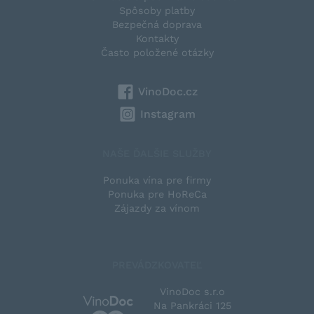
Spôsoby platby
Bezpečná doprava
Kontakty
Často položené otázky
VinoDoc.cz
Instagram
NAŠE ĎALŠIE SLUŽBY
Ponuka vína pre firmy
Ponuka pre HoReCa
Zájazdy za vínom
PREVÁDZKOVATEĽ
VinoDoc s.r.o
Na Pankráci 125