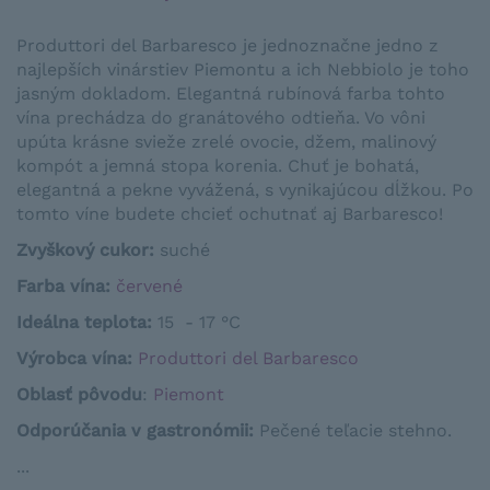
Produttori del Barbaresco je jednoznačne jedno z
najlepších vinárstiev Piemontu a ich Nebbiolo je toho
jasným dokladom. Elegantná rubínová farba tohto
vína prechádza do granátového odtieňa. Vo vôni
upúta krásne svieže zrelé ovocie, džem, malinový
kompót a jemná stopa korenia. Chuť je bohatá,
elegantná a pekne vyvážená, s vynikajúcou dĺžkou. Po
tomto víne budete chcieť ochutnať aj Barbaresco!
Zvyškový cukor:
suché
Farba vína:
červené
Ideálna teplota:
15 - 17 °C
Výrobca vína:
Produttori del Barbaresco
Oblasť pôvodu
:
Piemont
Odporúčania v gastronómii
:
Pečené
teľacie
stehno
.
...