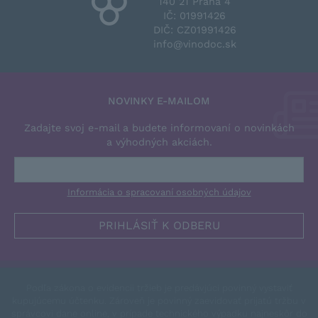
140 21 Praha 4
IČ: 01991426
DIČ: CZ01991426
info@vinodoc.sk
NOVINKY E-MAILOM
Zadajte svoj e-mail a budete informovaní o novinkách
a výhodných akciách.
Informácia o spracovaní osobných údajov
Podľa zákona o evidencii tržieb je predávjúci povinný vystaviť
kupujúcemu účtenku. Zároveň je povinný zaevidovať prijatú tržbu v
správcovi dane online, v prípade technického výpadku najneskôr do