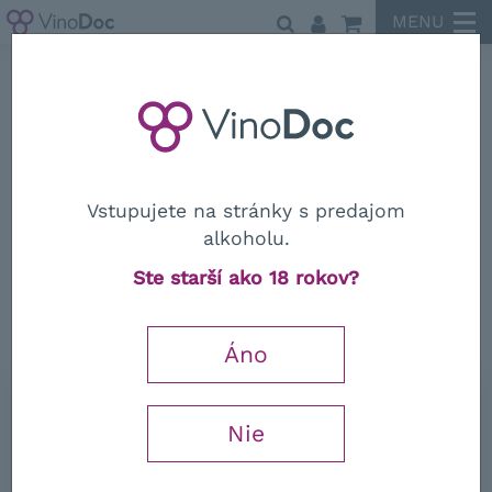
MENU
Cottanera
Vstupujete na stránky s predajom
alkoholu.
Cottanera
Ste starší ako 18 rokov?
Etna Rosso DOC 2022
Áno
Wine Enthusiast
91 / 100
0,75 l
Nie
19,44
€
−
+
s DPH