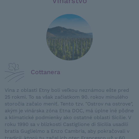
Vinárstvo
Cottanera
Vína z oblasti Etny boli veľkou neznámou ešte pred
25 rokmi. To sa však začiatkom 90. rokov minulého
storočia začalo meniť. Tento tzv. "Ostrov na ostrove",
akým je vinárska zóna Etna DOC, má úplne iné pôdne
a klimatické podmienky ako ostatné oblasti Sicílie. V
roku 1990 sa v blízkosti Castiglione di Sicilia usadili
bratia Guglielmo a Enzo Cambria, aby pokračovali v
tradícii, ktorú tu začal ich otec Francesco už v 60.