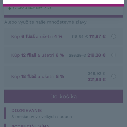
SKLADOM VIAC NEŽ 10 KS
Alebo využite naše množstevné zľavy
Kúp
6 fliaš
a ušetri
4 %
111,97 €
116,64 €
Kúp
12 fliaš
a ušetri
6 %
219,28 €
233,28 €
349,92 €
Kúp
18 fliaš
a ušetri
8 %
321,93 €
DOZRIEVANIE
8 mesiacov vo velkých sudoch
POTENCIÁL VÍNA