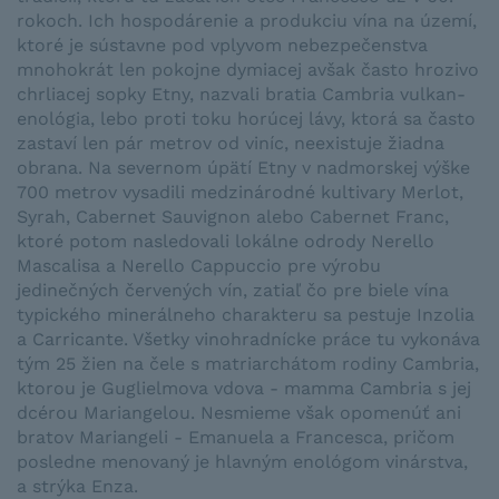
rokoch. Ich hospodárenie a produkciu vína na území,
ktoré je sústavne pod vplyvom nebezpečenstva
mnohokrát len pokojne dymiacej avšak často hrozivo
chrliacej sopky Etny, nazvali bratia Cambria vulkan-
enológia, lebo proti toku horúcej lávy, ktorá sa často
zastaví len pár metrov od viníc, neexistuje žiadna
obrana. Na severnom úpätí Etny v nadmorskej výške
700 metrov vysadili medzinárodné kultivary Merlot,
Syrah, Cabernet Sauvignon alebo Cabernet Franc,
ktoré potom nasledovali lokálne odrody Nerello
Mascalisa a Nerello Cappuccio pre výrobu
jedinečných červených vín, zatiaľ čo pre biele vína
typického minerálneho charakteru sa pestuje Inzolia
a Carricante. Všetky vinohradnícke práce tu vykonáva
tým 25 žien na čele s matriarchátom rodiny Cambria,
ktorou je Guglielmova vdova - mamma Cambria s jej
dcérou Mariangelou. Nesmieme však opomenúť ani
bratov Mariangeli - Emanuela a Francesca, pričom
posledne menovaný je hlavným enológom vinárstva,
a strýka Enza.