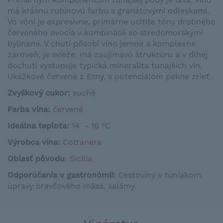
má krásnu rubínovú farbu s granátovými odleskami.
Vo vôni je expresívne, primárne ucítite tóny drobného
červeného ovocia v kombinácii so stredomorskými
bylinami. V chuti pôsobí víno jemne a komplexne
zároveň, je svieže, má zaujímavú štruktúru a v dlhej
dochuti vystupuje typická mineralita tunajších vín.
Ukážkové červené z Etny, s potenciálom pekne zrieť.
Zvyškový cukor:
suché
Farba vína:
červené
Ideálna teplota:
14 - 16 °C
Výrobca vína:
Cottanera
Oblasť pôvodu
:
Sicília
Odporúčania v gastronómii
:
Cestoviny s tuniakom,
úpravy bravčového mäsa, salámy.