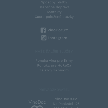
Spôsoby platby
Bezpečná doprava
Kontakty
Často položené otázky
VinoDoc.cz
Instagram
NAŠE ĎALŠIE SLUŽBY
Ponuka vína pre firmy
Ponuka pre HoReCa
Zájazdy za vínom
PREVÁDZKOVATEĽ
VinoDoc s.r.o
Na Pankráci 125