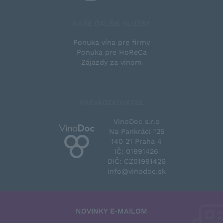
NAŠE ĎALŠIE SLUŽBY
Ponuka vína pre firmy
Ponuka pre HoReCa
Zájazdy za vínom
PREVÁDZKOVATEĽ
VinoDoc s.r.o
Na Pankráci 125
140 21 Praha 4
IČ: 01991426
DIČ: CZ01991426
info@vinodoc.sk
NOVINKY E-MAILOM