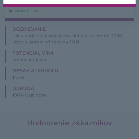
s DPH
SKLADOM 5 KS
DOZRIEVANIE
rok v sude zo slavónskeho duba s objemom 2000
litrov a potom tri roky na fľaši
POTENCIÁL VÍNA
určené k uložení
OBSAH ALKOHOLU
14,5%
ODRODA
100% Gaglioppo
Hodnotenie zákazníkov