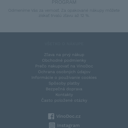
PROGRAM
Odmeníme Vás za vernosť. Za opakované nákupy môžete
získať trvalú zľavu až 12 %.
VŠETKO O NÁKUPE
Zľava na prvý nákup
Obchodné podmienky
Prečo nakupovať na VinoDoc
Ochrana osobných údajov
Informácie o používanie cookies
Spôsoby platby
Bezpečná doprava
Kontakty
Často položené otázky
VinoDoc.cz
Instagram