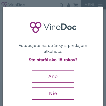
MENU
A VITA
Vstupujete na stránky s predajom
alkoholu.
A VITA
Ste starší ako 18 rokov?
Ciro Rosso Classico Superiore
Riserva DOC 2020
Áno
0,75 l
Nie
24,74
€
−
+