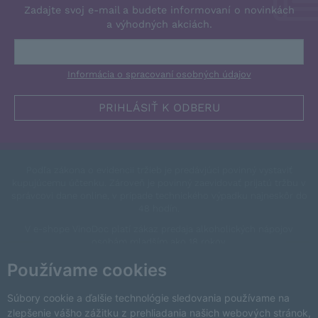
Zadajte svoj e-mail a budete informovaní o novinkách
a výhodných akciách.
Informácia o spracovaní osobných údajov
Podľa zákona o evidencii tržieb je predávjúci povinný vystaviť
kupujúcemu účtenku. Zároveň je povinný zaevidovať prijatú tržbu v
správcovi dane online, v prípade technického výpadku najneskôr do
48 hodín.
V e-shope VinoDoc platí zákaz predaja alkoholických nápojov
osobám mladším ako 18 rokov.
This site is protected by reCAPTCHA and the Google
Privacy Policy
Používame cookies
and
Terms of Service
apply.
Zmeniť nastavenia cookies
Súbory cookie a ďalšie technológie sledovania používame na
zlepšenie vášho zážitku z prehliadania našich webových stránok,