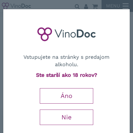
MENU
Castello di Monsanto
Vstupujete na stránky s predajom
alkoholu.
Castello di Monsanto
Ste starší ako 18 rokov?
Chianti Classico "Il Poggio" Riserva
DOCG 2006
Áno
Robert Parker
94 / 100
Nie
0,75 l
87,69
€