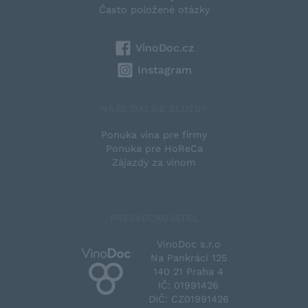
Často položené otázky
VinoDoc.cz
Instagram
NAŠE ĎALŠIE SLUŽBY
Ponuka vína pre firmy
Ponuka pre HoReCa
Zájazdy za vínom
PREVÁDZKOVATEĽ
VinoDoc s.r.o
Na Pankráci 125
140 21 Praha 4
IČ: 01991426
DIČ: CZ01991426