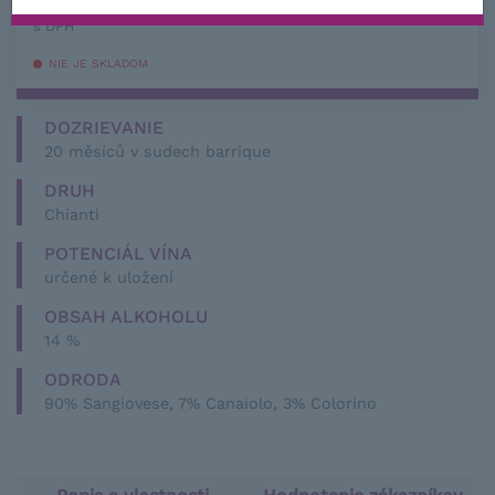
−
+
s DPH
NIE JE SKLADOM
DOZRIEVANIE
20 měsíců v sudech barrique
DRUH
Chianti
POTENCIÁL VÍNA
určené k uložení
OBSAH ALKOHOLU
14 %
ODRODA
90% Sangiovese, 7% Canaiolo, 3% Colorino