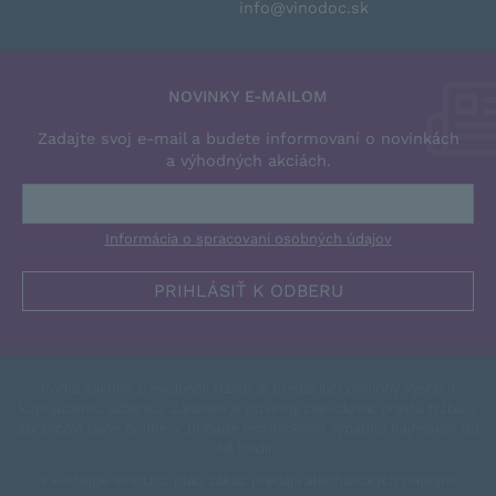
info@vinodoc.sk
NOVINKY E-MAILOM
Zadajte svoj e-mail a budete informovaní o novinkách
a výhodných akciách.
Informácia o spracovaní osobných údajov
Podľa zákona o evidencii tržieb je predávjúci povinný vystaviť
kupujúcemu účtenku. Zároveň je povinný zaevidovať prijatú tržbu v
správcovi dane online, v prípade technického výpadku najneskôr do
48 hodín.
V e-shope VinoDoc platí zákaz predaja alkoholických nápojov