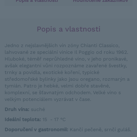
Popis a vlastnosti
Hodnotenie zákazníkov
Popis a vlastnosti
Jedno z nejslavnějších vín zóny Chianti Classico,
lahvované ze speciální vinice Il Poggio od roku 1962.
Hluboké, téměř neprůhledné víno, v jeho pronikavé,
avšak elegantní vůni rozpoznáme zavařené švestky,
trnky a povidla, exotické koření, typické
středomořské bylinky jako jsou oregano, rozmarýn a
tymián. Patro je hebké, velmi dobře stavěné,
komplexní, se šťavnatým odchodem. Velké víno s
velkým potenciálem vyzrávat v čase.
Druh vína:
suché
Ideální teplota:
15 - 17 °C
Doporučení v gastronomii:
Kančí pečeně, srnčí guláš.