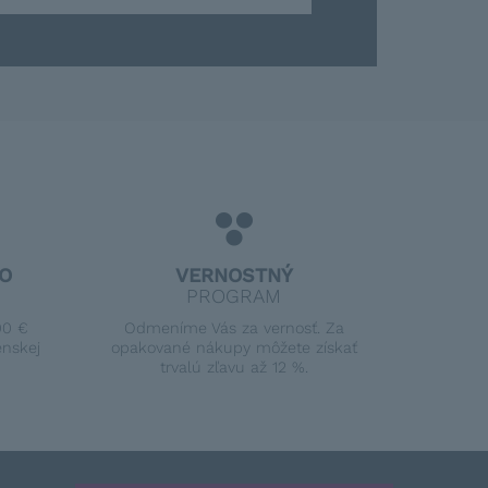
O
VERNOSTNÝ
PROGRAM
00 €
Odmeníme Vás za vernosť. Za
enskej
opakované nákupy môžete získať
trvalú zľavu až 12 %.