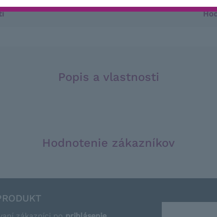
ti
Hod
Popis a vlastnosti
Hodnotenie zákazníkov
PRODUKT
vaní zákazníci po
prihlásenie
.