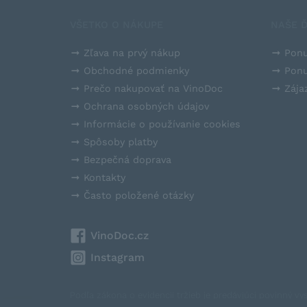
VŠETKO O NÁKUPE
NAŠE Ď
Zľava na prvý nákup
Ponu
Obchodné podmienky
Ponu
Prečo nakupovať na VinoDoc
Zája
Ochrana osobných údajov
Informácie o používanie cookies
Spôsoby platby
Bezpečná doprava
Kontakty
Často položené otázky
VinoDoc.cz
Instagram
Podľa zákona o evidencii tržieb je predávjúci povinný v