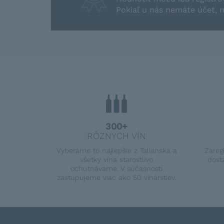
Pokiaľ u nás nemáte účet, 
300+
RÔZNYCH VÍN
Vyberáme to najlepšie z Talianska a
Zareg
všetky vína starostlivo
dost
ochutnávame. V súčasnosti
zastupujeme viac ako 50 vinárstiev.