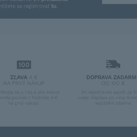
môžete sa registrovať
tu
.
ZĽAVA
4 €
DOPRAVA ZADARM
NA PRVÝ NÁKUP
OD 100 €
istrujte sa u nás a ako bonus
Pri objednávke aspoň za 1
anete poukaz v hodnote 4 €
máte dopravu po celej Slov
na prvý nákup.
republike zdarma.