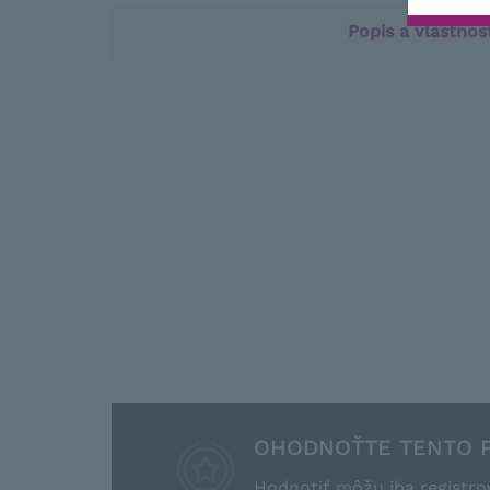
Popis a vlastnos
OHODNOŤTE TENTO 
Hodnotiť môžu iba registro