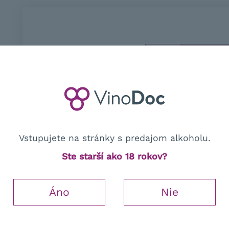
12,81
€
−
+
s DPH
NIE JE SKLADOM
Vstupujete na stránky s predajom alkoholu.
Ste starší ako 18 rokov?
Áno
Nie