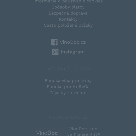
Informácie o používanie cookies
Spôsoby platby
Bezpečná doprava
Kontakty
Často položené otázky
VinoDoc.cz
Instagram
NAŠE ĎALŠIE SLUŽBY
Ponuka vína pre firmy
Ponuka pre HoReCa
Zájazdy za vínom
PREVÁDZKOVATEĽ
VinoDoc s.r.o
Na Pankráci 125