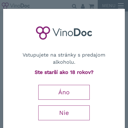
MENU
Vietti
Vstupujete na stránky s predajom
alkoholu.
Vietti
Ste starší ako 18 rokov?
Barolo "Castiglione" DOCG
Áno
52,61
€
Nie
−
+
s DPH