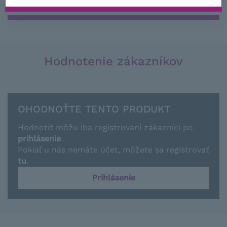
NIE JE SKLADOM
Hodnotenie zákazníkov
OHODNOŤTE TENTO PRODUKT
Hodnotiť môžu iba registrovaní zákazníci po
prihlásenie
.
Pokiaľ u nás nemáte účet, môžete sa registrovať
tu
.
Prihlásenie