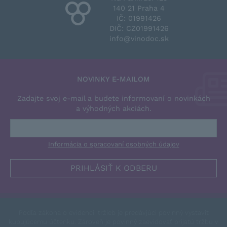
140 21 Praha 4
IČ: 01991426
DIČ: CZ01991426
info@vinodoc.sk
NOVINKY E-MAILOM
Zadajte svoj e-mail a budete informovaní o novinkách
a výhodných akciách.
Informácia o spracovaní osobných údajov
Podľa zákona o evidencii tržieb je predávjúci povinný vystaviť
kupujúcemu účtenku. Zároveň je povinný zaevidovať prijatú tržbu v