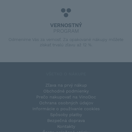
VERNOSTNÝ
PROGRAM
Odmeníme Vás za vernosť. Za opakované nákupy môžete
získať trvalú zľavu až 12 %.
VŠETKO O NÁKUPE
Zľava na prvý nákup
Obchodné podmienky
Prečo nakupovať na VinoDoc
Ochrana osobných údajov
Informácie o používanie cookies
Spôsoby platby
Bezpečná doprava
Kontakty