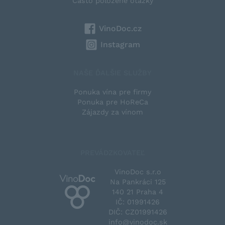
Často položené otázky
VinoDoc.cz
Instagram
NAŠE ĎALŠIE SLUŽBY
Ponuka vína pre firmy
Ponuka pre HoReCa
Zájazdy za vínom
PREVÁDZKOVATEĽ
VinoDoc s.r.o
Na Pankráci 125
140 21 Praha 4
IČ: 01991426
DIČ: CZ01991426
info@vinodoc.sk