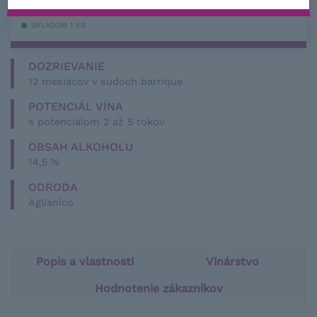
s DPH
SKLADOM 1 KS
DOZRIEVANIE
12 mesiacov v sudoch barrique
POTENCIÁL VÍNA
s potenciálom 2 až 5 rokov
OBSAH ALKOHOLU
14,5 %
ODRODA
Aglianico
Popis a vlastnosti
Vinárstvo
Hodnotenie zákazníkov