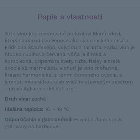
Popis a vlastnosti
Toto víno je pomenované po kráľovi Manfredovi,
ktorý sa narodil vo Venose ako syn rímskeho cisára
Fridricha Štaufského, vojvodu z Taranta. Farba vína je
hlboko rubínovo červená, vôňa je široká a
komplexná, pripomína kvety ruže, fialky a zrelé
ovocie až marmeládu. V chuti je víno mohutné,
krásne harmonické, s tónmi červeného ovocia, s
jemnou mineralitou a so sviežim šťavnatým záverom
- pravé Aglianico del Vulture!
Druh vína:
suché
Ideálna teplota
:
16 - 18 °C
Odporúčania v gastronómii
:
Hovädzí
flank
steak
grilovaný
na
barbecue
.