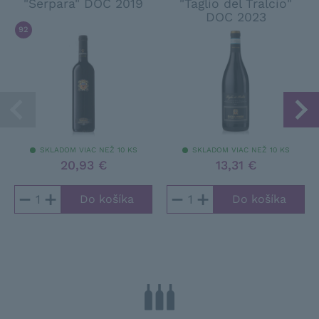
"Serpara" DOC 2019
"Taglio del Tralcio"
DOC 2023
92
/ 100
JAMES SUCKLING
SKLADOM VIAC NEŽ 10 KS
SKLADOM VIAC NEŽ 10 KS
20,93 €
13,31 €
−
+
−
+