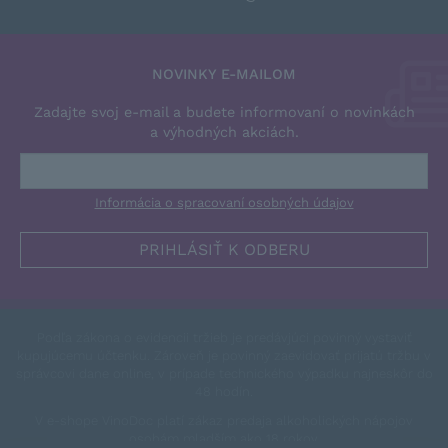
NOVINKY E-MAILOM
Zadajte svoj e-mail a budete informovaní o novinkách
a výhodných akciách.
Informácia o spracovaní osobných údajov
Podľa zákona o evidencii tržieb je predávjúci povinný vystaviť
kupujúcemu účtenku. Zároveň je povinný zaevidovať prijatú tržbu v
správcovi dane online, v prípade technického výpadku najneskôr do
48 hodín.
V e-shope VinoDoc platí zákaz predaja alkoholických nápojov
osobám mladším ako 18 rokov.