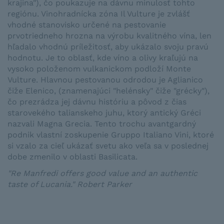
krajina"), čo poukazuje na dávnu minulosť tohto
regiónu. Vinohradnícka zóna Il Vulture je zvlášť
vhodné stanovisko určené na pestovanie
prvotriedneho hrozna na výrobu kvalitného vína, len
hľadalo vhodnú príležitosť, aby ukázalo svoju pravú
hodnotu. Je to oblasť, kde víno a olivy kraľujú na
vysoko položenom vulkanickom podloží Monte
Vulture. Hlavnou pestovanou odrodou je Aglianico
čiže Elenico, (znamenajúci "helénsky" čiže "grécky"),
čo prezrádza jej dávnu históriu a pôvod z čias
starovekého talianskeho juhu, ktorý antický Gréci
nazvali Magna Grecia. Tento trochu avantgardný
podnik vlastní zoskupenie Gruppo Italiano Vini, ktoré
si vzalo za cieľ ukázať svetu ako veľa sa v poslednej
dobe zmenilo v oblasti Basilicata.
"Re Manfredi offers good value and an authentic
taste of Lucania." Robert Parker