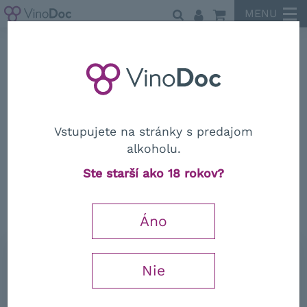
MENU
Terre degli Svevi
Vstupujete na stránky s predajom
alkoholu.
Terre degli Svevi
Ste starší ako 18 rokov?
Aglianico del Vulture "Re Manfredi"
DOC 2017
Áno
0,75 l
Nie
17,12
€
−
+